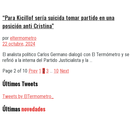
“Para Kicillof sería suicida tomar partido en una
posición anti Cristina”
por
eltermometro
22 octubre, 2024
El analista político Carlos Germano dialogó con El Termómetro y se
refirió a la interna del Partido Justicialista y la ...
Page 2 of 10
Prev
1
2
3
…
10
Next
Últimos Tweets
Tweets by ElTermometro_
Últimas
novedades