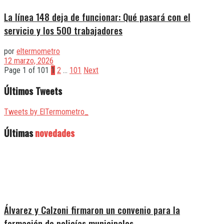
La línea 148 deja de funcionar: Qué pasará con el
servicio y los 500 trabajadores
por
eltermometro
12 marzo, 2026
Page 1 of 101
1
2
…
101
Next
Últimos Tweets
Tweets by ElTermometro_
Últimas
novedades
Álvarez y Calzoni firmaron un convenio para la
formación de policías municipales