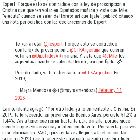
Espert. Porque esto se contradice con la ley de proscripción a
Cristina que quieren votar en Diputados mañana y viste que Milei
“ejecuta” cuando se salen del libreto así que fijate”, publicó citando
una nota periodística con las declaraciones de Espert.
Te van a retar,
@jlespert
. Porque esto se contradice
con la ley de proscripción a
@CFKArgentina
que quieren
votar en
@DiputadosAR
mañana. Y viste que
@JMilei
los
«ejecuta» cuando se salen del libreto, así que fijate. 🤭
Por otro lado, ya te enfrentaste a
@CFKArgentina
. En
2019,…
— Mayra Mendoza ☀️ (@mayrasmendoza)
February 11,
2025
La intendenta agregó: “Por otro lado, ya te enfrentaste a Cristina. En
2019, te lo recuerdo: en provincia de Buenos Aires, perdiste 51,2% a
1,44%. Vas a tener que remar bastante para ganarle, porque sigue
siendo la que conserva mayor intención de voto. Por suerte para vos,
si se eliminan las PASO, quizá esta vez llegues a la elección. No
como en 2023, que te quedaste en agosto cuando eras larretista,