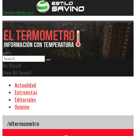
Desarrollado por
No Result
View All Result
Actualidad
Entrevistas
Editoriales
Opinión