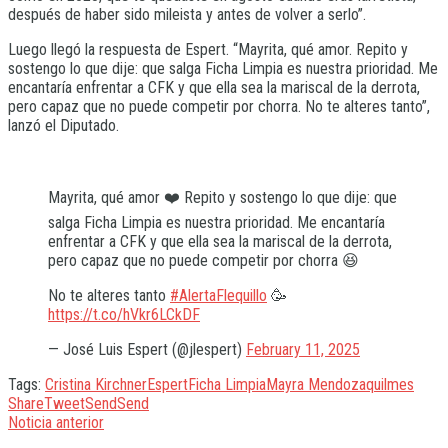
después de haber sido mileista y antes de volver a serlo”.
Luego llegó la respuesta de Espert. “Mayrita, qué amor. Repito y
sostengo lo que dije: que salga Ficha Limpia es nuestra prioridad. Me
encantaría enfrentar a CFK y que ella sea la mariscal de la derrota,
pero capaz que no puede competir por chorra. No te alteres tanto”,
lanzó el Diputado.
Mayrita, qué amor ❤️ Repito y sostengo lo que dije: que
salga Ficha Limpia es nuestra prioridad. Me encantaría
enfrentar a CFK y que ella sea la mariscal de la derrota,
pero capaz que no puede competir por chorra 😆
No te alteres tanto
#AlertaFlequillo
🥳
https://t.co/hVkr6LCkDF
— José Luis Espert (@jlespert)
February 11, 2025
Tags:
Cristina Kirchner
Espert
Ficha Limpia
Mayra Mendoza
quilmes
Share
Tweet
Send
Send
Noticia anterior