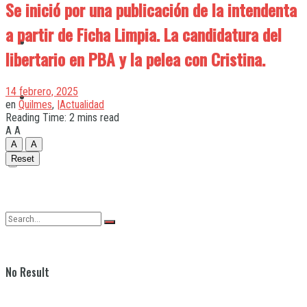
Se inició por una publicación de la intendenta
a partir de Ficha Limpia. La candidatura del
Quilmes
libertario en PBA y la pelea con Cristina.
14 febrero, 2025
Varela
en
Quilmes
,
|Actualidad
Reading Time: 2 mins read
A
A
A
A
Reset
No Result