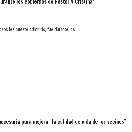
durante los gobiernos de Néstor y Cristina”
sos les cueste admitirlo, fue durante los ...
necesaria para mejorar la calidad de vida de los vecinos”