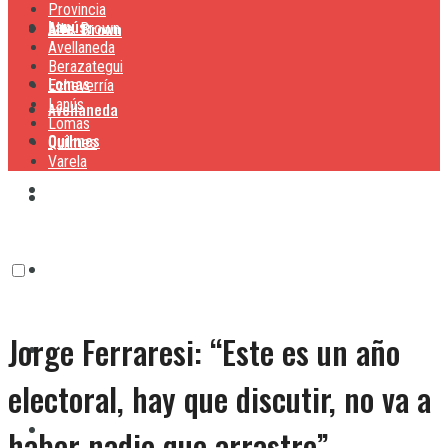
Provincia
Lanús
Alte. Brown
Alte. Brown
Avellaneda
Berazategui
Lomas
Echeverría
Lanús
Avellaneda
Lomas
Quilmes
Quilmes
Varela
Berazategui
Varela
Echeverría
Jorge Ferraresi: “Este es un año
Lanús
electoral, hay que discutir, no va a
Lomas
haber nadie que arrastre”