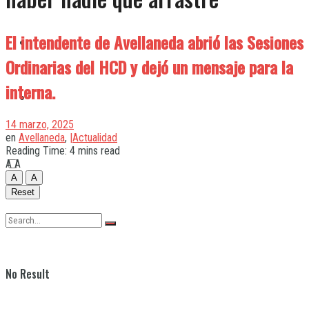
El intendente de Avellaneda abrió las Sesiones
Quilmes
Ordinarias del HCD y dejó un mensaje para la
interna.
Varela
14 marzo, 2025
en
Avellaneda
,
|Actualidad
Reading Time: 4 mins read
A
A
A
A
Reset
No Result