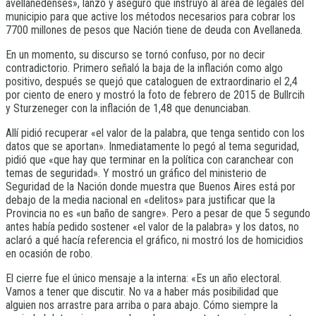
avellanedenses», lanzó y aseguró que instruyó al área de legales del
municipio para que active los métodos necesarios para cobrar los
7700 millones de pesos que Nación tiene de deuda con Avellaneda.
En un momento, su discurso se tornó confuso, por no decir
contradictorio. Primero señaló la baja de la inflación como algo
positivo, después se quejó que cataloguen de extraordinario el 2,4
por ciento de enero y mostró la foto de febrero de 2015 de Bullrcih
y Sturzeneger con la inflación de 1,48 que denunciaban.
Allí pidió recuperar «el valor de la palabra, que tenga sentido con los
datos que se aportan». Inmediatamente lo pegó al tema seguridad,
pidió que «que hay que terminar en la política con caranchear con
temas de seguridad». Y mostró un gráfico del ministerio de
Seguridad de la Nación donde muestra que Buenos Aires está por
debajo de la media nacional en «delitos» para justificar que la
Provincia no es «un baño de sangre». Pero a pesar de que 5 segundo
antes había pedido sostener «el valor de la palabra» y los datos, no
aclaró a qué hacía referencia el gráfico, ni mostró los de homicidios
en ocasión de robo.
El cierre fue el único mensaje a la interna: «Es un año electoral.
Vamos a tener que discutir. No va a haber más posibilidad que
alguien nos arrastre para arriba o para abajo. Cómo siempre la