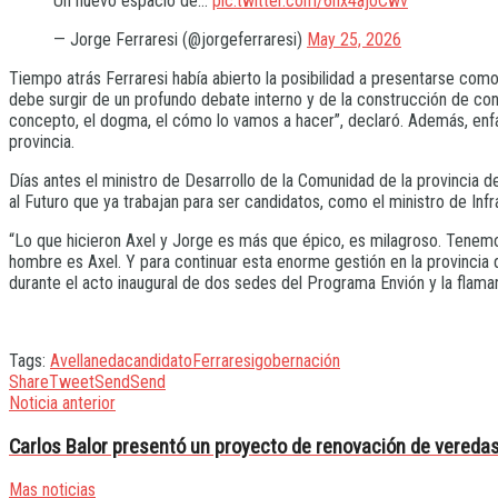
Un nuevo espacio de…
pic.twitter.com/6hx4ajoCwv
— Jorge Ferraresi (@jorgeferraresi)
May 25, 2026
Tiempo atrás Ferraresi había abierto la posibilidad a presentarse como
debe surgir de un profundo debate interno y de la construcción de co
concepto, el dogma, el cómo lo vamos a hacer”, declaró. Además, enfati
provincia.
Días antes el ministro de Desarrollo de la Comunidad de la provincia 
al Futuro que ya trabajan para ser candidatos, como el ministro de Inf
“Lo que hicieron Axel y Jorge es más que épico, es milagroso. Tenemos
hombre es Axel. Y para continuar esta enorme gestión en la provinci
durante el acto inaugural de dos sedes del Programa Envión y la flama
Tags:
Avellaneda
candidato
Ferraresi
gobernación
Share
Tweet
Send
Send
Noticia anterior
Carlos Balor presentó un proyecto de renovación de vereda
Mas noticias