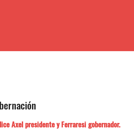
obernación
dice Axel presidente y Ferraresi gobernador.