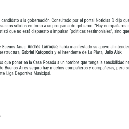
 candidato a la gobernación. Consultado por el portal Noticias D dijo q
nsensos sólidos en torno a un programa de gobierno. “Hay compañeros q
zó que no está dispuesto a impulsar “políticas testimoniales”, sino que
de Buenos Aires,
Andrés Larroque
, había manifestado su apoyo al intende
raestructura,
Gabriel Katopodis
y el intendente de La Plata,
Julio Alak
.
 que poner en la Casa Rosada a un hombre que tenga la sensibilidad nec
a de Buenos Aires seguro hay muchos compañeros y compañeras, pero si 
nte Liga Deportiva Municipal.
s