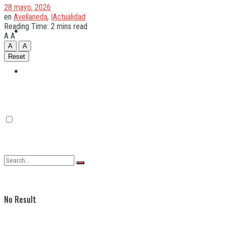
28 mayo, 2026
en
Avellaneda
,
|Actualidad
Reading Time: 2 mins read
Quilmes
A
A
A
A
Reset
Varela
No Result