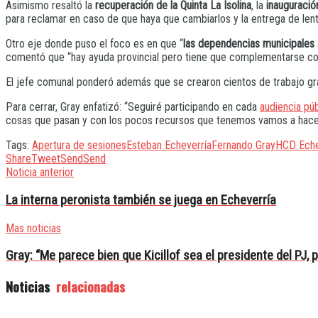
Asimismo resaltó la
recuperación de la Quinta La Isolina
, la
inauguració
para reclamar en caso de que haya que cambiarlos y la entrega de lent
Otro eje donde puso el foco es en que “
las dependencias municipales 
comentó que “hay ayuda provincial pero tiene que complementarse con
El jefe comunal ponderó además que se crearon cientos de trabajo gr
Para cerrar, Gray enfatizó: “Seguiré participando en cada
audiencia púb
cosas que pasan y con los pocos recursos que tenemos vamos a hacer
Tags:
Apertura de sesiones
Esteban Echeverría
Fernando Gray
HCD Eche
Share
Tweet
Send
Send
Noticia anterior
La interna peronista también se juega en Echeverría
Mas noticias
Gray: “Me parece bien que Kicillof sea el presidente del PJ, 
Noticias
relacionadas