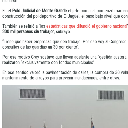
discurso.
En el
Polo Judicial de Monte Grande
el jefe comunal comenzó marcando l
construcción del polideportivo de El Jagüel, el paso bajo nivel que co
También se refirió a “las
estadísticas que difundió el gobierno nacional
300 mil personas sin trabajo
”, subrayó.
“Tiene que haber empresas que den trabajo. Por eso voy al Congreso d
consultas de las guardias un 30 por ciento”.
Por ese motivo Gray sostuvo que llevan adelante una “gestión austera y
realizaron “exclusivamente con fondos municipales”.
En ese sentido valoró la pavimentación de calles, la compra de 30 vehí
mantenimiento de arroyos para prevenir inundaciones, entre otras.