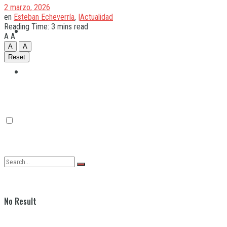
2 marzo, 2026
en
Esteban Echeverría
,
|Actualidad
Reading Time: 3 mins read
Quilmes
A
A
A
A
Reset
Varela
No Result