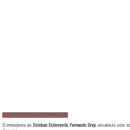
Share on Facebook
Share on Twitter
El intendente de
Esteban Echeverría
,
Fernando Gray
, encabezó este d