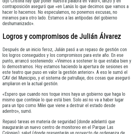
dijo Cristina hay que poner nuestra palabra en Valor», lanzó y en
contraposición aseguró que «en Lanús lo que decimos que vamos a
hacer lo hacemos. No especulamos, no ponemos excusas, no
miramos para otro lado. Estamos a las antípodas del gobierno
deshumanizado».
Logros y compromisos de Julián Álvarez
Después de un inicio feroz, Julián pasó a un repaso de gestión con
los logros conseguidos y los compromisos para este año. En ese
punto, arrancó sosteniendo: «Vinimos a sostener lo que estaba bien y
lo demostramos. Hoy estamos haciendo la apertura de sesiones en
este teatro que puso en valor la gestión anterior». A eso le sumó el
CAV del Municipio, y el sistema de patrullaje, dos cosas que aseguró
ampliaron en la actual gestión.
«Espero que cuando nos toque irnos haya un gobierno que haga lo
mismo que continúe lo que está bien. Solo así no va a haber lugar
para un tipo como Milei que viene a destruir el estado desde
adentro», sumó.
Repasó tareas en materia de seguridad (donde adelantó que
inaugurarán un nuevo centro de monitoreo en el Parque Las
Colonias); salud (donde presentarán un proyecto de ordenanza de