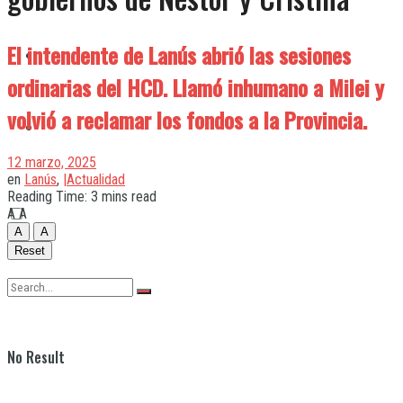
El intendente de Lanús abrió las sesiones
Quilmes
ordinarias del HCD. Llamó inhumano a Milei y
volvió a reclamar los fondos a la Provincia.
Varela
12 marzo, 2025
en
Lanús
,
|Actualidad
Reading Time: 3 mins read
A
A
A
A
Reset
No Result