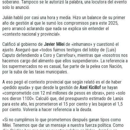
soberano. Tampoco se le autorizó la palabra, una locutora del evento
solo lo anunció.
Julián habló por casi una hora y media. Hizo un balance de su primer
año de gestión al que le sumó los compromisos para este 2025,
pero arrancó aclarando que nada se explica sin entender el
«contexto nacional y provincial».
Calificó al gobierno de
Javier Milei
de «inhumano» y cuestionó el
ajusto. Aseguró que «todos fuimos testigos del lobby de (Luis)
Caputo defendiendo a Coro y Carrefour», mientras que «nosotros nos
hacemos cargo del alimento que ellos suspendieron». La referencia a
los supermercados no es casual, fue parte de la pelea con Nación,
por la suba de las tasas municipales.
A eso pegó el contexto provincial que según relató es el de haber
«pedido ayuda» y que desde la gestión de
Axel Kicillof
se hayan
«comprometido con 12 mil millones de pesos en obras», pero «solo
nos dieron 1100». Calculó que, del presupuesto estimado de Lanús
para este año, les prometieron el 15 por ciento y les bajaron el 1,5
por ciento. Volvería a hacer referencia a la deuda.
«Si no cumplimos lo que prometemos después ganan tipos como
Milei. Tenemos que dar un mensaje a nuestra fuerza política. Como