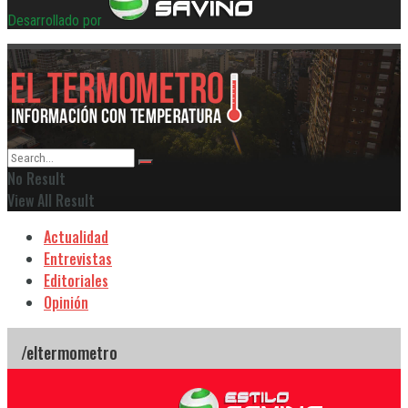
Desarrollado por
No Result
View All Result
Actualidad
Entrevistas
Editoriales
Opinión