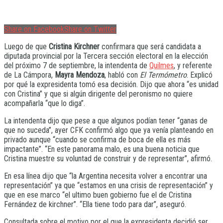
Share on Facebook
Share on Twitter
Luego de que
Cristina Kirchner
confirmara que será candidata a
diputada provincial por la Tercera sección electoral en la elección
del próximo 7 de septiembre, la intendenta de
Quilmes
, y referente
de La Cámpora,
Mayra Mendoza
, habló con
El Termómetro
. Explicó
por qué la expresidenta tomó esa decisión. Dijo que ahora “es unidad
con Cristina” y que si algún dirigente del peronismo no quiere
acompañarla “que lo diga”.
La intendenta dijo que pese a que algunos podían tener “ganas de
que no suceda”, ayer CFK confirmó algo que ya venía planteando en
privado aunque “cuando se confirma de boca de ella es más
impactante”. “En este panorama malo, es una buena noticia que
Cristina muestre su voluntad de construir y de representar”, afirmó.
En esa línea dijo que “la Argentina necesita volver a encontrar una
representación” ya que “estamos en una crisis de representación” y
que en ese marco “el ultimo buen gobierno fue el de Cristina
Fernández de kirchner”. “Ella tiene todo para dar”, aseguró.
Consultada sobre el motivo por el que la expresidenta decidió ser