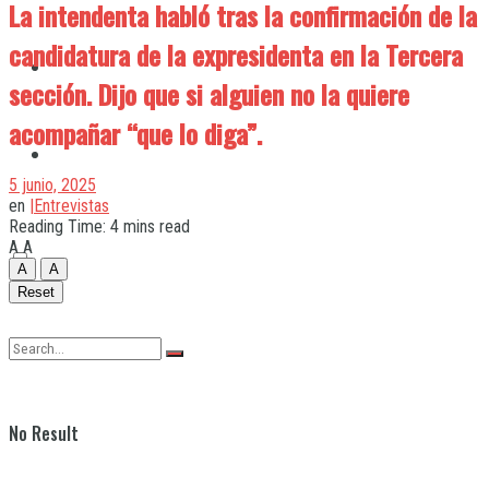
La intendenta habló tras la confirmación de la
candidatura de la expresidenta en la Tercera
Quilmes
sección. Dijo que si alguien no la quiere
acompañar “que lo diga”.
Varela
5 junio, 2025
en
|Entrevistas
Reading Time: 4 mins read
A
A
A
A
Reset
No Result