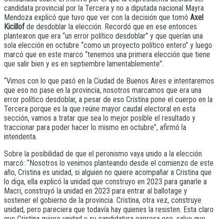
candidata provincial por la Tercera y no a diputada nacional Mayra
Mendoza explicó que tuvo que ver con la decisión que tomó
Axel
Kicillof
de desdoblar la elección. Recordó que en ese entonces
plantearon que era “un error político desdoblar” y que querían una
sola elección en octubre “como un proyecto político entero” y luego
marcó que en este marco “tenemos una primera elección que tiene
que salir bien y es en septiembre lamentablemente”.
“Vimos con lo que pasó en la Ciudad de Buenos Aires e intentaremos
que eso no pase en la provincia, nosotros marcamos que era una
error político desdoblar, a pesar de eso Cristina pone el cuerpo en la
Tercera porque es la que reúne mayor caudal electoral en esta
sección, vamos a tratar que sea lo mejor posible el resultado y
traccionar para poder hacer lo mismo en octubre”, afirmó la
intendenta.
Sobre la posibilidad de que el peronismo vaya unido a la elección
marcó: “Nosotros lo venimos planteando desde el comienzo de este
año, Cristina es unidad, si alguien no quiere acompañar a Cristina que
lo diga, ella explicó la unidad que construyo en 2023 para ganarle a
Macri, construyó la unidad en 2023 para entrar al ballotage y
sostener el gobierno de la provincia. Cristina, otra vez, construye
unidad, pero pareciera que todavía hay quienes la resisten. Esta claro
que Cristina quiere unidad y su candidatura expresa eso, salvo que