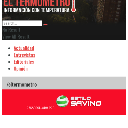
No Result
View All Result
Actualidad
Entrevistas
Editoriales
Opinión
DESARROLLADO POR