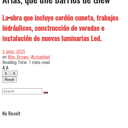
La obra que incluye cordón cuneta, trabajos
Quilmes
hidráulicos, construcción de veredas e
instalación de nuevas luminarias Led.
Varela
3 junio, 2025
en
Alte. Brown
,
|Actualidad
Reading Time: 1 mins read
A
A
A
A
Reset
No Result