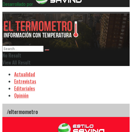
Desarrollado por
No Result
View All Result
Actualidad
Entrevistas
Editoriales
Opinión