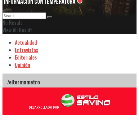
No Result
View All Result
Actualidad
Entrevistas
Editoriales
Opinión
DESARROLLADO POR