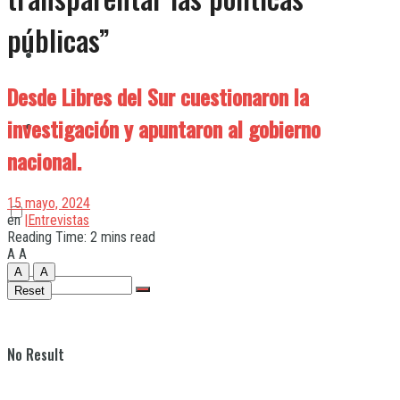
públicas”
Quilmes
Desde Libres del Sur cuestionaron la
investigación y apuntaron al gobierno
Varela
nacional.
15 mayo, 2024
en
|Entrevistas
Reading Time: 2 mins read
A
A
A
A
Reset
No Result