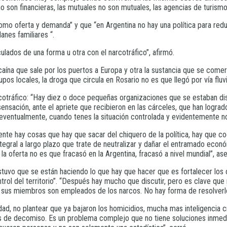
no son financieras, las mutuales no son mutuales, las agencias de turismo
mo oferta y demanda” y que “en Argentina no hay una política para reduci
anes familiares “.
lados de una forma u otra con el narcotráfico”, afirmó.
caína que sale por los puertos a Europa y otra la sustancia que se comer
pos locales, la droga que circula en Rosario no es que llegó por vía fluvi
cotráfico: “Hay diez o doce pequeñas organizaciones que se estaban dis
sensación, ante el apriete que recibieron en las cárceles, que han logra
, eventualmente, cuando tenes la situación controlada y evidentemente no
e hay cosas que hay que sacar del chiquero de la política, hay que coor
tegral a largo plazo que trate de neutralizar y dañar el entramado económ
a oferta no es que fracasó en la Argentina, fracasó a nivel mundial”, as
stuvo que se están haciendo lo que hay que hacer que es fortalecer los o
ntrol del territorio”. “Después hay mucho que discutir, pero es clave que 
e de sus miembros son empleados de los narcos. No hay forma de resolverl
idad, no plantear que ya bajaron los homicidios, mucha mas inteligencia 
s de decomiso. Es un problema complejo que no tiene soluciones inmedi