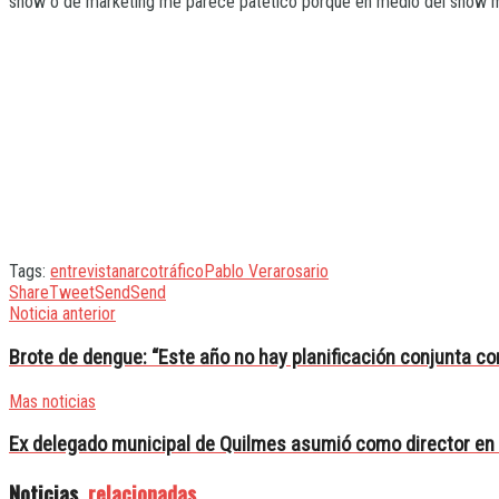
show o de marketing me parece patético porque en medio del show mu
Tags:
entrevista
narcotráfico
Pablo Vera
rosario
Share
Tweet
Send
Send
Noticia anterior
Brote de dengue: “Este año no hay planificación conjunta co
Mas noticias
Ex delegado municipal de Quilmes asumió como director en
Noticias
relacionadas