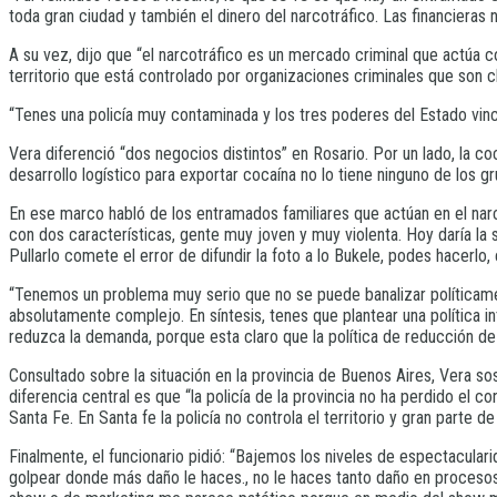
toda gran ciudad y también el dinero del narcotráfico. Las financieras 
A su vez, dijo que “el narcotráfico es un mercado criminal que actúa co
territorio que está controlado por organizaciones criminales que son cl
“Tenes una policía muy contaminada y los tres poderes del Estado vincu
Vera diferenció “dos negocios distintos” en Rosario. Por un lado, la co
desarrollo logístico para exportar cocaína no lo tiene ninguno de los gru
En ese marco habló de los entramados familiares que actúan en el nar
con dos características, gente muy joven y muy violenta. Hoy daría la 
Pullarlo comete el error de difundir la foto a lo Bukele, podes hacerlo
“Tenemos un problema muy serio que no se puede banalizar políticament
absolutamente complejo. En síntesis, tenes que plantear una política in
reduzca la demanda, porque esta claro que la política de reducción de l
Consultado sobre la situación en la provincia de Buenos Aires, Vera so
diferencia central es que “la policía de la provincia no ha perdido el co
Santa Fe. En Santa fe la policía no controla el territorio y gran part
Finalmente, el funcionario pidió: “Bajemos los niveles de espectacular
golpear donde más daño le haces., no le haces tanto daño en proceso