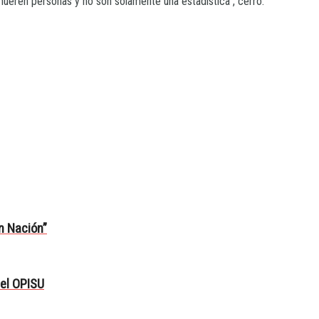
eren personas y no son solamente una estadística”, cerró.
n Nación”
 el OPISU