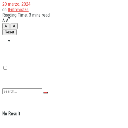
20 marzo, 2024
en
|Entrevistas
Reading Time: 3 mins read
Quilmes
A
A
A
A
Reset
Varela
No Result