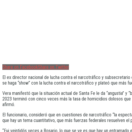
Share on Facebook
Share on Twitter
El ex director nacional de lucha contra el narcotráfico y subsecretario
se haga “show” con la lucha contra el narcotráfico y plateó que más fu
Vera manifestó que la situación actual de Santa Fe le da “angustia” 
2023 terminó con cinco veces más la tasa de homicidios dolosos que ha
afirmó.
El funcionario, consideró que en cuestiones de narcotráfico “la espect
que hay un tema cuantitativo, que más fuerzas federales resuelven el 
“Fui veintidós veces a Rosario, lo que se ve es que hay un entramad