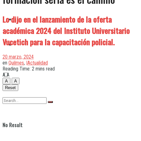
Lo dijo en el lanzamiento de la oferta
Quilmes
académica 2024 del Instituto Universitario
Vucetich para la capacitación policial.
Varela
20 marzo, 2024
en
Quilmes
,
|Actualidad
Reading Time: 2 mins read
A
A
A
A
Reset
No Result