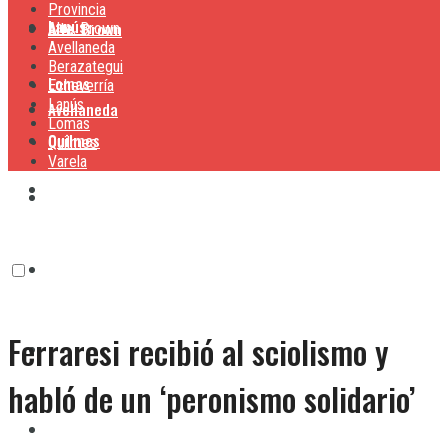
Provincia
Lanús
Alte. Brown
Alte. Brown
Avellaneda
Berazategui
Lomas
Echeverría
Lanús
Avellaneda
Lomas
Quilmes
Quilmes
Varela
Berazategui
Varela
Echeverría
Ferraresi recibió al sciolismo y
Lanús
habló de un ‘peronismo solidario’
Lomas