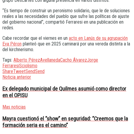
grupo Descartes con alguna presencia en varios distritos.
“Es tiempo de construir un peronismo solidario, que le de soluciones
reales a las necesidades del pueblo que sufre las políticas de ajuste
del gobierno nacional”, compartió Ferraresi en una publicación en
redes.
Cabe recordar que el viernes en un
acto en Lanús de su agrupación
Eva Péron
planteó que en 2025 caminará por una vereda distinta a la
del kirchnerismo.
Tags:
Alberto Pérez
Avellaneda
Cacho Álvarez
Jorge
Ferraresi
Sciolismo
Share
Tweet
Send
Send
Noticia anterior
Ex delegado municipal de Quilmes asumió como director
en el OPISU
Mas noticias
Mayra cuestionó el “show” en seguridad: “Creemos que la
formación seria es el camino”