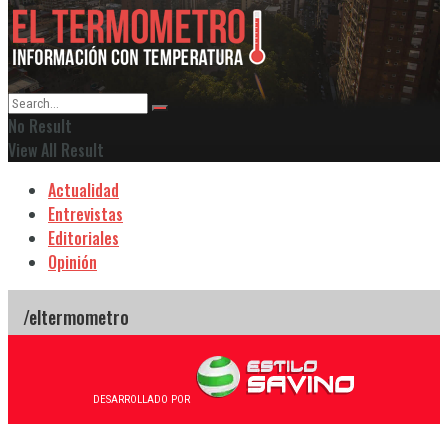
No Result
View All Result
Actualidad
Entrevistas
Editoriales
Opinión
DESARROLLADO POR