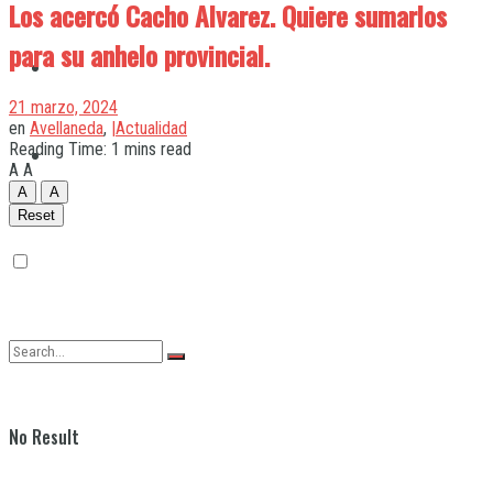
Los acercó Cacho Alvarez. Quiere sumarlos
para su anhelo provincial.
Quilmes
21 marzo, 2024
en
Avellaneda
,
|Actualidad
Reading Time: 1 mins read
Varela
A
A
A
A
Reset
No Result