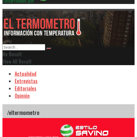
Desarrollado por
No Result
View All Result
Actualidad
Entrevistas
Editoriales
Opinión