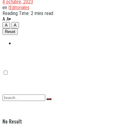
4 octubre, 2023
en
|Editoriales
Reading Time: 2 mins read
Quilmes
A
A
A
A
Reset
Varela
No Result