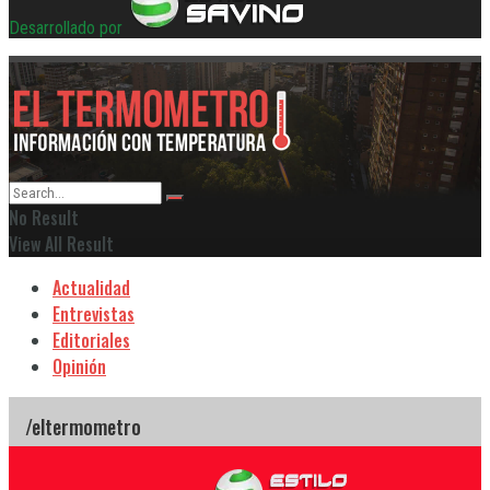
Desarrollado por
No Result
View All Result
Actualidad
Entrevistas
Editoriales
Opinión