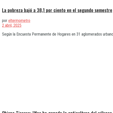
La pobreza bajó a 38,1 por ciento en el segundo semestre
por
eltermometro
2 abril, 2025
Según la Encuesta Permanente de Hogares en 31 aglomerados urbanos pu
Obispo Tissera: “Nos ha ganado la anticultura del sálvese