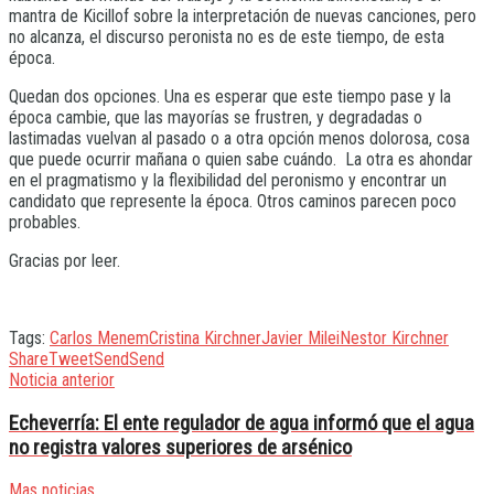
mantra de Kicillof sobre la interpretación de nuevas canciones, pero
no alcanza, el discurso peronista no es de este tiempo, de esta
época.
Quedan dos opciones. Una es esperar que este tiempo pase y la
época cambie, que las mayorías se frustren, y degradadas o
lastimadas vuelvan al pasado o a otra opción menos dolorosa, cosa
que puede ocurrir mañana o quien sabe cuándo. La otra es ahondar
en el pragmatismo y la flexibilidad del peronismo y encontrar un
candidato que represente la época. Otros caminos parecen poco
probables.
Gracias por leer.
Tags:
Carlos Menem
Cristina Kirchner
Javier Milei
Nestor Kirchner
Share
Tweet
Send
Send
Noticia anterior
Echeverría: El ente regulador de agua informó que el agua
no registra valores superiores de arsénico
Mas noticias