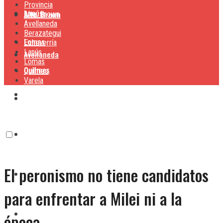
Provincia
Lanús
Alte. Brown
Alte. Brown
Avellaneda
Berazategui
Lomas
Echeverría
Lanús
Avellaneda
Lomas
Quilmes
Quilmes
Varela
Berazategui
Varela
Echeverría
El peronismo no tiene candidatos
Lanús
para enfrentar a Milei ni a la
Lomas
época