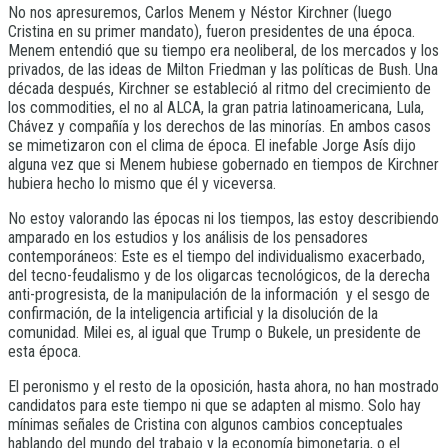
No nos apresuremos, Carlos Menem y Néstor Kirchner (luego
Cristina en su primer mandato), fueron presidentes de una época.
Menem entendió que su tiempo era neoliberal, de los mercados y los
privados, de las ideas de Milton Friedman y las políticas de Bush. Una
década después, Kirchner se estableció al ritmo del crecimiento de
los commodities, el no al ALCA, la gran patria latinoamericana, Lula,
Chávez y compañía y los derechos de las minorías. En ambos casos
se mimetizaron con el clima de época. El inefable Jorge Asís dijo
alguna vez que si Menem hubiese gobernado en tiempos de Kirchner
hubiera hecho lo mismo que él y viceversa.
No estoy valorando las épocas ni los tiempos, las estoy describiendo
amparado en los estudios y los análisis de los pensadores
contemporáneos: Este es el tiempo del individualismo exacerbado,
del tecno-feudalismo y de los oligarcas tecnológicos, de la derecha
anti-progresista, de la manipulación de la información y el sesgo de
confirmación, de la inteligencia artificial y la disolución de la
comunidad. Milei es, al igual que Trump o Bukele, un presidente de
esta época.
El peronismo y el resto de la oposición, hasta ahora, no han mostrado
candidatos para este tiempo ni que se adapten al mismo. Solo hay
mínimas señales de Cristina con algunos cambios conceptuales
hablando del mundo del trabajo y la economía bimonetaria, o el