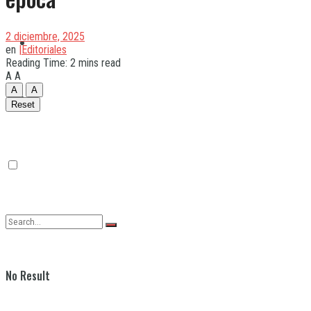
2 diciembre, 2025
Quilmes
en
|Editoriales
Reading Time: 2 mins read
A
A
A
A
Varela
Reset
No Result