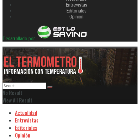
Entrevistas
Editoriales
Opinión
Desarrollado por
No Result
View All Result
Actualidad
Entrevistas
Editoriales
Opinión