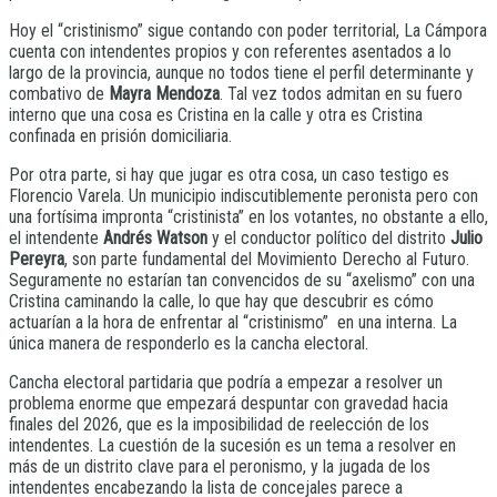
Hoy el “cristinismo” sigue contando con poder territorial, La Cámpora
cuenta con intendentes propios y con referentes asentados a lo
largo de la provincia, aunque no todos tiene el perfil determinante y
combativo de
Mayra Mendoza
. Tal vez todos admitan en su fuero
interno que una cosa es Cristina en la calle y otra es Cristina
confinada en prisión domiciliaria.
Por otra parte, si hay que jugar es otra cosa, un caso testigo es
Florencio Varela. Un municipio indiscutiblemente peronista pero con
una fortísima impronta “cristinista” en los votantes, no obstante a ello,
el intendente
Andrés Watson
y el conductor político del distrito
Julio
Pereyra
, son parte fundamental del Movimiento Derecho al Futuro.
Seguramente no estarían tan convencidos de su “axelismo” con una
Cristina caminando la calle, lo que hay que descubrir es cómo
actuarían a la hora de enfrentar al “cristinismo” en una interna. La
única manera de responderlo es la cancha electoral.
Cancha electoral partidaria que podría a empezar a resolver un
problema enorme que empezará despuntar con gravedad hacia
finales del 2026, que es la imposibilidad de reelección de los
intendentes. La cuestión de la sucesión es un tema a resolver en
más de un distrito clave para el peronismo, y la jugada de los
intendentes encabezando la lista de concejales parece a