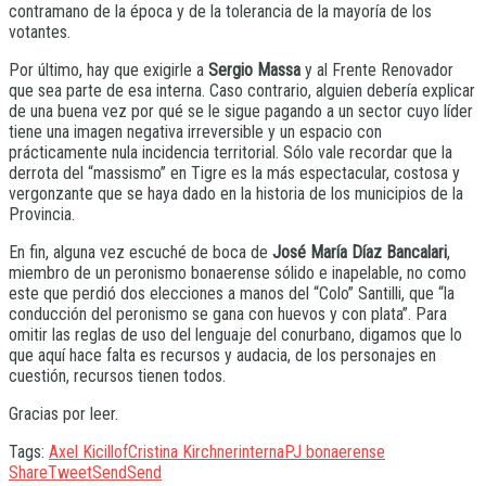
contramano de la época y de la tolerancia de la mayoría de los
votantes.
Por último, hay que exigirle a
Sergio Massa
y al Frente Renovador
que sea parte de esa interna. Caso contrario, alguien debería explicar
de una buena vez por qué se le sigue pagando a un sector cuyo líder
tiene una imagen negativa irreversible y un espacio con
prácticamente nula incidencia territorial. Sólo vale recordar que la
derrota del “massismo” en Tigre es la más espectacular, costosa y
vergonzante que se haya dado en la historia de los municipios de la
Provincia.
En fin, alguna vez escuché de boca de
José María Díaz Bancalari
,
miembro de un peronismo bonaerense sólido e inapelable, no como
este que perdió dos elecciones a manos del “Colo” Santilli, que “la
conducción del peronismo se gana con huevos y con plata”. Para
omitir las reglas de uso del lenguaje del conurbano, digamos que lo
que aquí hace falta es recursos y audacia, de los personajes en
cuestión, recursos tienen todos.
Gracias por leer.
Tags:
Axel Kicillof
Cristina Kirchner
interna
PJ bonaerense
Share
Tweet
Send
Send