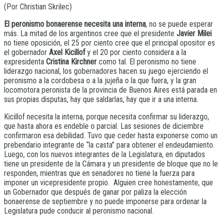
(Por Christian Skrilec)
El peronismo bonaerense necesita una interna
, no se puede esperar
más. La mitad de los argentinos cree que el presidente
Javier Milei
no tiene oposición, el 25 por ciento cree que el principal opositor es
el gobernador
Axel Kicillof
y el 20 por ciento considera a la
expresidenta
Cristina Kirchner
como tal. El peronismo no tiene
liderazgo nacional, los gobernadores hacen su juego ejerciendo el
peronismo a la cordobesa o a la jujeña o la que fuera, y la gran
locomotora peronista de la provincia de Buenos Aires está parada en
sus propias disputas, hay que saldarlas, hay que ir a una interna.
Kicillof necesita la interna, porque necesita confirmar su liderazgo,
que hasta ahora es endeble o parcial. Las sesiones de diciembre
confirmaron esa debilidad. Tuvo que ceder hasta exponerse como un
prebendario integrante de “la casta” para obtener el endeudamiento.
Luego, con los nuevos integrantes de la Legislatura, en diputados
tiene un presidente de la Cámara y un presidente de bloque que no le
responden, mientras que en senadores no tiene la fuerza para
imponer un vicepresidente propio. Alguien cree honestamente, que
un Gobernador que después de ganar por paliza la elección
bonaerense de septiembre y no puede imponerse para ordenar la
Legislatura pude conducir al peronismo nacional.