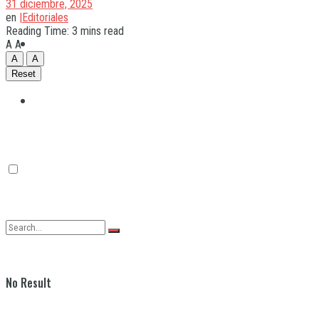
31 diciembre, 2025
en
|Editoriales
Reading Time: 3 mins read
Quilmes
A
A
A
A
Reset
Varela
No Result