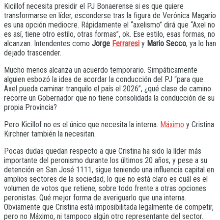
Kicillof necesita presidir el PJ Bonaerense si es que quiere
transformarse en líder, esconderse tras la figura de Verónica Magario
es una opción mediocre. Rápidamente el “axelismo” dirá que “Axel no
es así, tiene otro estilo, otras formas”, ok. Ese estilo, esas formas, no
alcanzan. Intendentes como
Jorge
Ferraresi
y
Mario Secco
, ya lo han
dejado trascender.
Mucho menos alcanza un acuerdo temporario. Simpáticamente
alguien esbozó la idea de acordar la conducción del PJ “para que
Axel pueda caminar tranquilo el país el 2026”, ¿qué clase de camino
recorre un Gobernador que no tiene consolidada la conducción de su
propia Provincia?
Pero Kicillof no es el único que necesita la interna.
Máximo
y Cristina
Kirchner también la necesitan.
Pocas dudas quedan respecto a que Cristina ha sido la líder más
importante del peronismo durante los últimos 20 años, y pese a su
detención en San José 1111, sigue teniendo una influencia capital en
amplios sectores de la sociedad, lo que no está claro es cuál es el
volumen de votos que retiene, sobre todo frente a otras opciones
peronistas. Qué mejor forma de averiguarlo que una interna.
Obviamente que Cristina está imposibilitada legalmente de competir,
pero no Máximo, ni tampoco algún otro representante del sector.