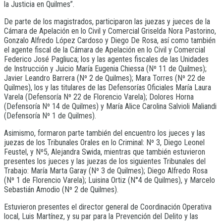
la Justicia en Quilmes”.
De parte de los magistrados, participaron las juezas y jueces de la
Cámara de Apelación en lo Civil y Comercial Griselda Nora Pastorino,
Gonzalo Alfredo López Cardoso y Diego De Rosa, así como también
el agente fiscal de la Cámara de Apelación en lo Civil y Comercial
Federico José Pagliuca; los y las agentes fiscales de las Unidades
de Instrucción y Juicio María Eugenia Chiessa (Nº 11 de Quilmes);
Javier Leandro Barrera (Nº 2 de Quilmes); Mara Torres (Nº 22 de
Quilmes), los y las titulares de las Defensorías Oficiales María Laura
Varela (Defensoría Nº 22 de Florencio Varela); Dolores Horna
(Defensoría Nº 14 de Quilmes) y María Alice Carolina Salvioli Maliandi
(Defensoría Nº 1 de Quilmes).
Asimismo, formaron parte también del encuentro los jueces y las
juezas de los Tribunales Orales en lo Criminal: Nº 3, Diego Leonel
Feustel, y Nº5, Alejandra Swida, mientras que también estuvieron
presentes los jueces y las juezas de los siguientes Tribunales del
Trabajo: María Marta Garay (Nº 3 de Quilmes); Diego Alfredo Rosa
(Nº 1 de Florencio Varela); Luisina Ortiz (N°4 de Quilmes), y Marcelo
Sebastián Amodio (Nº 2 de Quilmes).
Estuvieron presentes el director general de Coordinación Operativa
local, Luis Martínez, y su par para la Prevención del Delito y las