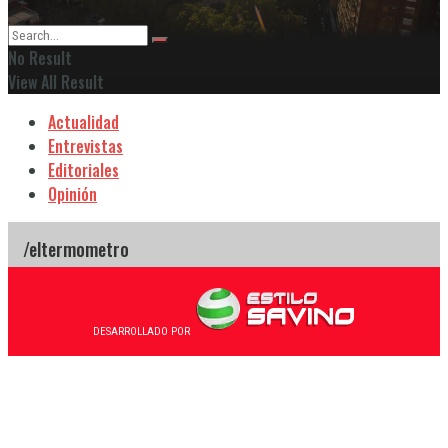
No Result
View All Result
Actualidad
Entrevistas
Editoriales
Opinión
DESARROLLADO POR