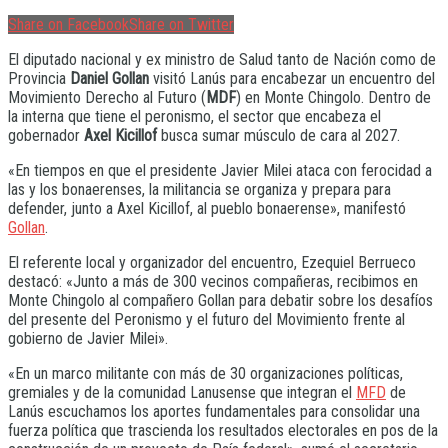
Share on Facebook
Share on Twitter
El diputado nacional y ex ministro de Salud tanto de Nación como de
Provincia
Daniel Gollan
visitó Lanús para encabezar un encuentro del
Movimiento Derecho al Futuro (
MDF
) en Monte Chingolo. Dentro de
la interna que tiene el peronismo, el sector que encabeza el
gobernador
Axel Kicillof
busca sumar músculo de cara al 2027.
«En tiempos en que el presidente Javier Milei ataca con ferocidad a
las y los bonaerenses, la militancia se organiza y prepara para
defender, junto a Axel Kicillof, al pueblo bonaerense», manifestó
Gollan
.
El referente local y organizador del encuentro, Ezequiel Berrueco
destacó: «Junto a más de 300 vecinos compañeras, recibimos en
Monte Chingolo al compañero Gollan para debatir sobre los desafíos
del presente del Peronismo y el futuro del Movimiento frente al
gobierno de Javier Milei».
«En un marco militante con más de 30 organizaciones políticas,
gremiales y de la comunidad Lanusense que integran el
MFD
de
Lanús escuchamos los aportes fundamentales para consolidar una
fuerza política que trascienda los resultados electorales en pos de la