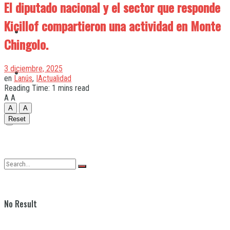
El diputado nacional y el sector que responde
Kicillof compartieron una actividad en Monte
Quilmes
Chingolo.
3 diciembre, 2025
Varela
en
Lanús
,
|Actualidad
Reading Time: 1 mins read
A
A
A
A
Reset
No Result