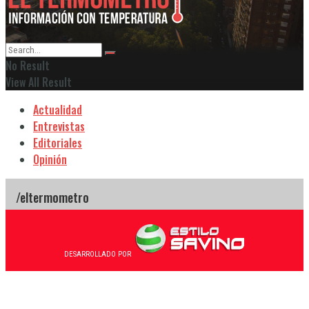
No Result
View All Result
Actualidad
Entrevistas
Editoriales
Opinión
DESARROLLADO POR