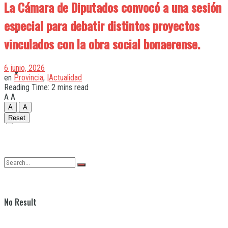
La Cámara de Diputados convocó a una sesión
especial para debatir distintos proyectos
Quilmes
vinculados con la obra social bonaerense.
6 junio, 2026
Varela
en
Provincia
,
|Actualidad
Reading Time: 2 mins read
A
A
A
A
Reset
No Result