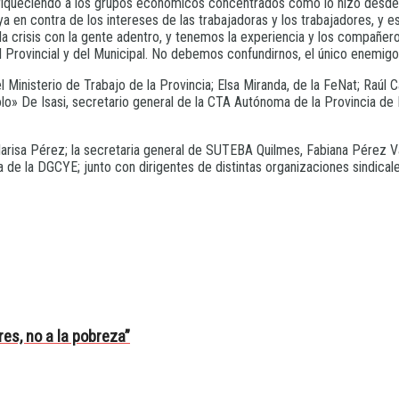
r enriqueciendo a los grupos económicos concentrados como lo hizo de
 en contra de los intereses de las trabajadoras y los trabajadores, y es
la crisis con la gente adentro, y tenemos la experiencia y los compañe
Provincial y del Municipal. No debemos confundirnos, el único enemigo d
l Ministerio de Trabajo de la Provincia; Elsa Miranda, de la FeNat; Raúl
lo» De Isasi, secretario general de la CTA Autónoma de la Provincia de
arisa Pérez; la secretaria general de SUTEBA Quilmes, Fabiana Pérez Val
de la DGCYE; junto con dirigentes de distintas organizaciones sindicale
es, no a la pobreza”