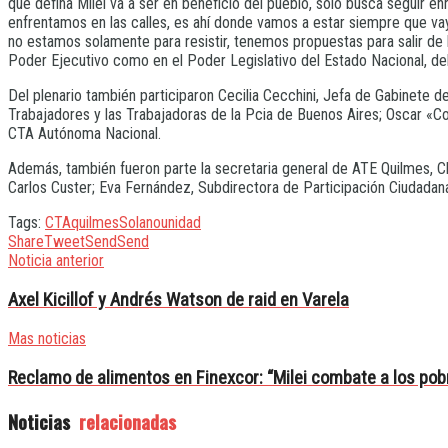
que defina Milei va a ser en beneficio del pueblo, solo busca segui
enfrentamos en las calles, es ahí donde vamos a estar siempre que vaya
no estamos solamente para resistir, tenemos propuestas para salir de 
Poder Ejecutivo como en el Poder Legislativo del Estado Nacional, del 
Del plenario también participaron Cecilia Cecchini, Jefa de Gabinete de
Trabajadores y las Trabajadoras de la Pcia de Buenos Aires; Oscar «Co
CTA Autónoma Nacional.
Además, también fueron parte la secretaria general de ATE Quilmes, Cl
Carlos Custer; Eva Fernández, Subdirectora de Participación Ciudadana 
Tags:
CTA
quilmes
Solano
unidad
Share
Tweet
Send
Send
Noticia anterior
Axel Kicillof y Andrés Watson de raid en Varela
Mas noticias
Reclamo de alimentos en Finexcor: “Milei combate a los pobr
Noticias
relacionadas