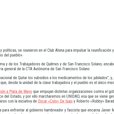
 políticas, se reunieron en el Club Alsina para impulsar la reunificación
io del pueblo».
ma y de los Trabajadores de Quilmes y de San Francisco Solano, encabez
ria general de la CTA Autónoma de San Francisco Solano.
nacional de Quitar los subsidios a los medicamentos de los jubilados”, y, 
 que, desde la unidad de la clase trabajadora y el pueblo es el único med
ción a Plata de Mayo
que empujan distintas organizaciones contra el go
ace del Estado, y por ello marcharemos en UNIDAD, esa que se viene ge
res con la iniciativa de
Oscar «Colo» De Isasi
y Roberto «Robby» Barade
a para enfrentar al gobierno hambreador y fascista que encarna Javier Mi