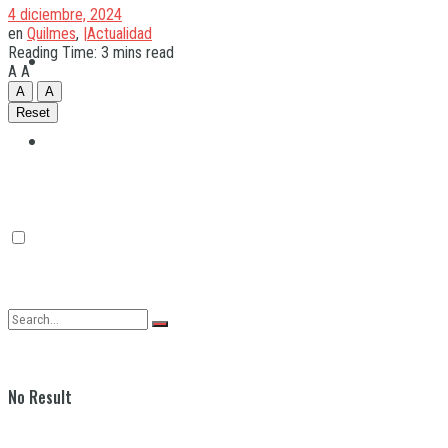
4 diciembre, 2024
en
Quilmes
,
|Actualidad
Reading Time: 3 mins read
Quilmes
A
A
A
A
Reset
Varela
No Result