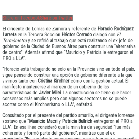
Share on Facebook
Share on Twitter
El dirigente de Lomas de Zamora y referente de
Horacio Rodríguez
Larreta
en la Tercera Sección
Héctor Corrado
dialogó con
El
Termómetro
y se refirió al trabajo que está realizando el ex jefe de
gobierno de la Ciudad de Buenos Aires para construir una “alternativa
de centro”. Además afirmó que “Mauricio y Patricia le entregaron el
PRO a LLA”.
“Horacio está trabajando no solo en la Provincia sino en todo el país,
sigue pensando construir una opción de gobierno diferente a la que
vivimos tanto con
Cristina Kirchner
cómo con la gestión actual. Él
manifestó mantenerse al margen de un gobierno de las
características de
Javier Milei
. La construcción se tiene que hacer
consensos más amplios pero con algunos sectores no se puede
acortar como el Kirchnerismo o LLA”, enfatizó.
Consultado por el presente del partido amarillo, el dirigente lomense
sostuvo que “
Mauricio Macri
y
Patricia Bullrich
entregaron el PRO a
LLA”. En esa línea consideró que la ministra de seguridad “fue más
coherente y formó parte del gobierno”, mientras que el ex
presidente “lleva adelante negociaciones para integrarse y acompaña