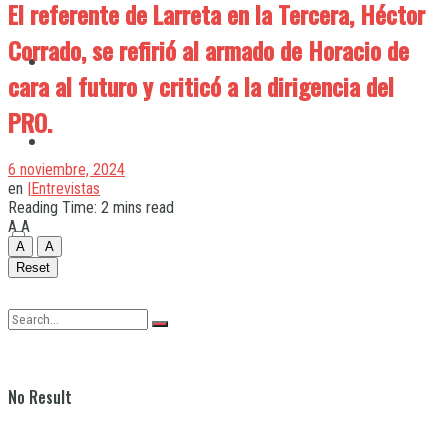
El referente de Larreta en la Tercera, Héctor
Corrado, se refirió al armado de Horacio de
Quilmes
cara al futuro y criticó a la dirigencia del
PRO.
Varela
6 noviembre, 2024
en
|Entrevistas
Reading Time: 2 mins read
A
A
A
A
Reset
No Result