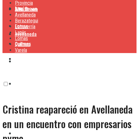
Provincia
Lanús
Alte. Brown
Alte. Brown
Avellaneda
Berazategui
Lomas
Echeverría
Lanús
Avellaneda
Lomas
Quilmes
Quilmes
Varela
Berazategui
Varela
Echeverría
Cristina reapareció en Avellaneda
Lanús
en un encuentro con empresarios
Lomas
pyme