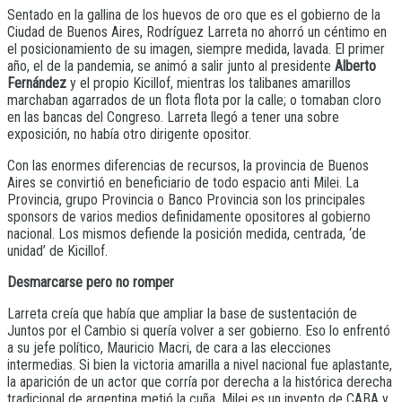
Sentado en la gallina de los huevos de oro que es el gobierno de la
Ciudad de Buenos Aires, Rodríguez Larreta no ahorró un céntimo en
el posicionamiento de su imagen, siempre medida, lavada. El primer
año, el de la pandemia, se animó a salir junto al presidente
Alberto
Fernández
y el propio Kicillof, mientras los talibanes amarillos
marchaban agarrados de un flota flota por la calle; o tomaban cloro
en las bancas del Congreso. Larreta llegó a tener una sobre
exposición, no había otro dirigente opositor.
Con las enormes diferencias de recursos, la provincia de Buenos
Aires se convirtió en beneficiario de todo espacio anti Milei. La
Provincia, grupo Provincia o Banco Provincia son los principales
sponsors de varios medios definidamente opositores al gobierno
nacional. Los mismos defiende la posición medida, centrada, ‘de
unidad’ de Kicillof.
Desmarcarse pero no romper
Larreta creía que había que ampliar la base de sustentación de
Juntos por el Cambio si quería volver a ser gobierno. Eso lo enfrentó
a su jefe político, Mauricio Macri, de cara a las elecciones
intermedias. Si bien la victoria amarilla a nivel nacional fue aplastante,
la aparición de un actor que corría por derecha a la histórica derecha
tradicional de argentina metió la cuña. Milei es un invento de CABA y