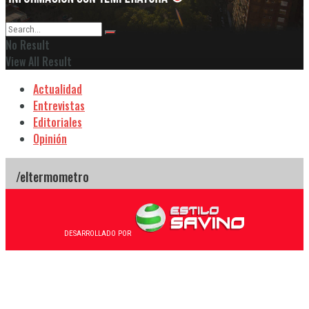
No Result
View All Result
Actualidad
Entrevistas
Editoriales
Opinión
DESARROLLADO POR