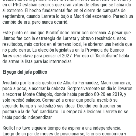
en el PRO estaban seguros que eran votos de ellos que se había ido
al extremo. El hecho fundamental fue en el cierre de campaña de
septiembre, cuando Larreta lo bajó a Macri del escenario. Parecía un
cambio de era, pero nunca ocurrió.
Este punto es uno que Kicillof debe mirar con cercanía. A pesar que
Juntos fue con la estrategia de Larreta y obtuvo resultados, esos
resultados, más cortos en el terreno local, le abrieron una herida que
no pudo cerrar. La elección legislativa en la Provincia de Buenos
Aires será clave para pensar el 2027. Por eso el ‘Kicillofismo’ habla
de armar la lista para las intermedias.
El yugo del jefe político
Ayudado por la mala gestión de Alberto Fernández, Macri comenzó,
poco a poco, a asomar la cabeza. Sorpresivamente un día lo llevaron
a recorrer Monte Chingolo, donde había perdido 80-20 en 2019, y
solo recibió saludos. Comenzó a crear que podía, escribió su
segundo tiempo y radicalizó sus ideas. Decidió contraponer su
postura a la de “su” candidato. Lo empezó a lesionar. Larreta no se
había podido independizar.
Kicillof no tuvo siquiera tiempo de aspirar a una independencia.
Luego de un par de meses de posicionarse, la crisis económica y