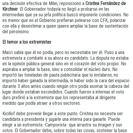
una decisión efectiva de Milei, reposicionó a
Cristina Fernández de
Kirchner
. El Gobernador todavía no llegó a probarse en las
intermedias que ya su jefa política buscó imponerle condiciones. No
es menor que en el Gobierno prefieran pelearse con CFK, polarizar
con ella y desestimar a quien quiere ampliar la base de sustentación
del peronismo.
El temor a los extremistas
Macri sabía que él no podía, pero no necesitaba ser él. Puso a una
extremista a combatir a su ahora ex candidato. La disputa no estaba
en la opinión pública general sino en el corazón del voto propio. No
aspiraba a ampliar la base, sino a consolidar el núcleo duro. No
importó las toneladas de pauta publicitaria que lo instalaron; no
importó haber ganado la intermedia, ni haber sido la cara del espacio
durante 3 años antes cuando ningún otro podía asomar la cabeza del
lugar donde estaban escondidos. Cuando fueron a internas el voto
duro prefirió a la extremista que los representaba al dirigente
medido que podía atraer a otros sectores.
Kicillof debe prevenir llegar a este punto. Cristina no necesita ser
candidata a presidenta y jugarle una interna para ganarle. Puede
elegir a un extremista -Camporista- que arrastre su imagen y sus
votos. El Gobernador debe, sobre todas las cosas, sostener la base