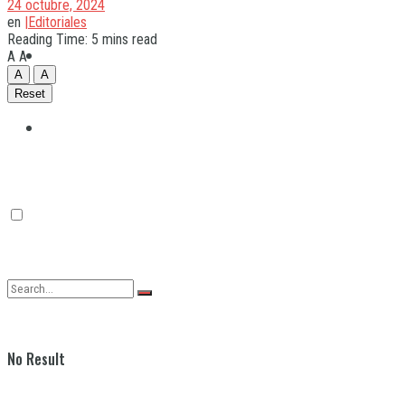
24 octubre, 2024
en
|Editoriales
Reading Time: 5 mins read
Quilmes
A
A
A
A
Reset
Varela
No Result