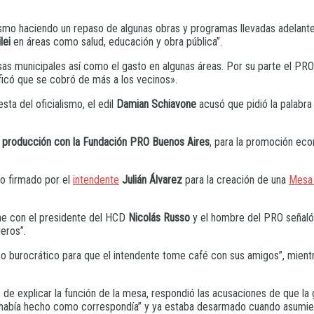
ismo haciendo un repaso de algunas obras y programas llevadas adelante
lei
en áreas como salud, educación y obra pública”.
asas municipales así como el gasto en algunas áreas. Por su parte el PRO
ificó que se cobró de más a los vecinos».
sta del oficialismo, el edil
Damian Schiavone
acusó que pidió la palabra 
e producción con la Fundación PRO Buenos Aires
, para la promoción eco
to firmado por el
intendente
Julián Álvarez
para la creación de una
Mesa 
one con el presidente del HCD
Nicolás Russo
y el hombre del PRO señaló 
eros”.
circo burocrático para que el intendente tome café con sus amigos”, mien
de explicar la función de la mesa, respondió las acusaciones de que la g
lo había hecho como correspondía” y ya estaba desarmado cuando asumi