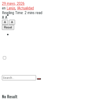
29 mayo, 2026
en
Lanús
,
|Actualidad
Reading Time: 2 mins read
Quilmes
A
A
A
A
Reset
Varela
No Result