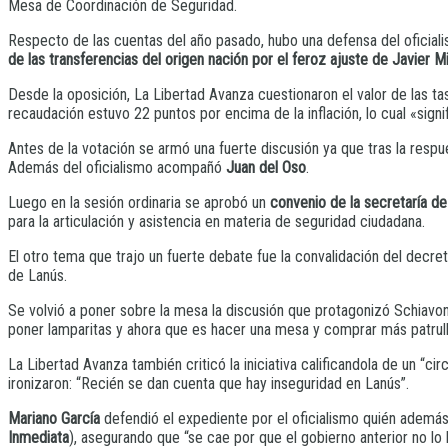
Mesa de Coordinación de Seguridad.
Respecto de las cuentas del año pasado, hubo una defensa del oficial
de las transferencias del origen nación por el feroz ajuste de Javier Mi
Desde la oposición, La Libertad Avanza cuestionaron el valor de las t
recaudación estuvo 22 puntos por encima de la inflación, lo cual «sign
Antes de la votación se armó una fuerte discusión ya que tras la respue
Además del oficialismo acompañó
Juan del Oso
.
Luego en la sesión ordinaria se aprobó un
convenio de la secretaría d
para la articulación y asistencia en materia de seguridad ciudadana.
El otro tema que trajo un fuerte debate fue la convalidación del decre
de Lanús.
Se volvió a poner sobre la mesa la discusión que protagonizó Schiav
poner lamparitas y ahora que es hacer una mesa y comprar más patrull
La Libertad Avanza también criticó la iniciativa calificandola de un “
ironizaron: “Recién se dan cuenta que hay inseguridad en Lanús”.
Mariano García
defendió el expediente por el oficialismo quién además 
Inmediata
), asegurando que “se cae por que el gobierno anterior no 