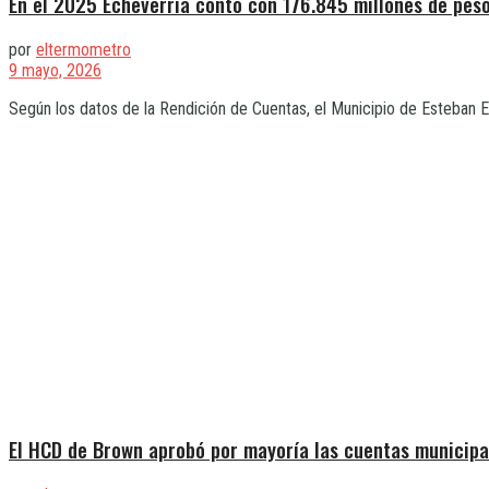
En el 2025 Echeverría contó con 176.845 millones de pes
por
eltermometro
9 mayo, 2026
Según los datos de la Rendición de Cuentas, el Municipio de Esteban E
El HCD de Brown aprobó por mayoría las cuentas municipa