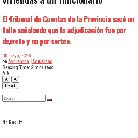
El Tribunal de Cuentas de la Provincia sacó un
Quilmes
fallo señalando que la adjudicación fue por
decreto y no por sorteo.
Varela
30 mayo, 2026
en
Avellaneda
,
|Actualidad
Reading Time: 2 mins read
A
A
A
A
Reset
No Result