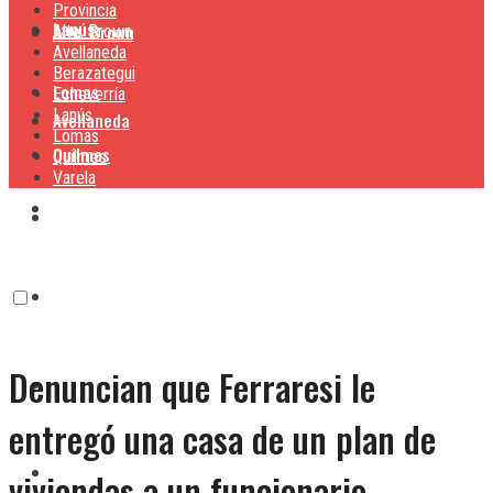
Provincia
Lanús
Alte. Brown
Alte. Brown
Avellaneda
Berazategui
Lomas
Echeverría
Lanús
Avellaneda
Lomas
Quilmes
Quilmes
Varela
Berazategui
Varela
Echeverría
Denuncian que Ferraresi le
Lanús
entregó una casa de un plan de
Lomas
viviendas a un funcionario