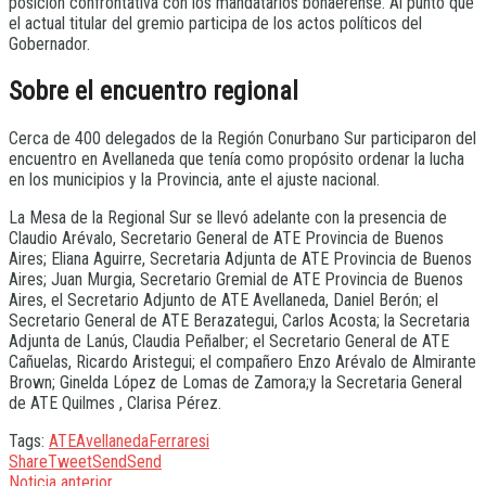
posición confrontativa con los mandatarios bonaerense. Al punto que
el actual titular del gremio participa de los actos políticos del
Gobernador.
Sobre el encuentro regional
Cerca de 400 delegados de la Región Conurbano Sur participaron del
encuentro en Avellaneda que tenía como propósito ordenar la lucha
en los municipios y la Provincia, ante el ajuste nacional.
La Mesa de la Regional Sur se llevó adelante con la presencia de
Claudio Arévalo, Secretario General de ATE Provincia de Buenos
Aires; Eliana Aguirre, Secretaria Adjunta de ATE Provincia de Buenos
Aires; Juan Murgia, Secretario Gremial de ATE Provincia de Buenos
Aires, el Secretario Adjunto de ATE Avellaneda, Daniel Berón; el
Secretario General de ATE Berazategui, Carlos Acosta; la Secretaria
Adjunta de Lanús, Claudia Peñalber; el Secretario General de ATE
Cañuelas, Ricardo Aristegui; el compañero Enzo Arévalo de Almirante
Brown; Ginelda López de Lomas de Zamora;y la Secretaria General
de ATE Quilmes , Clarisa Pérez.
Tags:
ATE
Avellaneda
Ferraresi
Share
Tweet
Send
Send
Noticia anterior