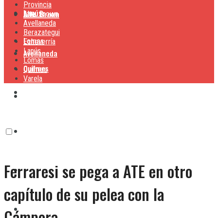
Provincia
Lanús
Alte. Brown
Alte. Brown
Avellaneda
Berazategui
Lomas
Echeverría
Lanús
Avellaneda
Lomas
Quilmes
Quilmes
Varela
Berazategui
Varela
Echeverría
Ferraresi se pega a ATE en otro
Lanús
capítulo de su pelea con la
Lomas
Cámpora