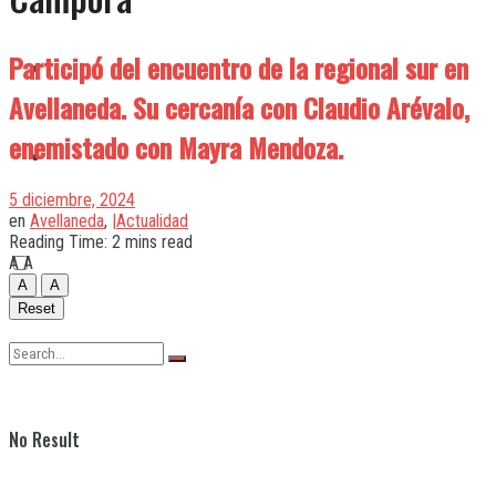
Participó del encuentro de la regional sur en
Quilmes
Avellaneda. Su cercanía con Claudio Arévalo,
enemistado con Mayra Mendoza.
Varela
5 diciembre, 2024
en
Avellaneda
,
|Actualidad
Reading Time: 2 mins read
A
A
A
A
Reset
No Result