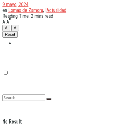
9 mayo, 2024
en
Lomas de Zamora
,
|Actualidad
Reading Time: 2 mins read
Quilmes
A
A
A
A
Reset
Varela
No Result