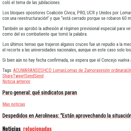
coló el tema de las jubilaciones.
Los bloques opositores Coalición Cívica, PRO, UCR y Unidos por Lomas
con una reestructuración” y que “está cerrado porque se robaron 60 m
También se aprobó la adhesión al régimen previsional especial para vet
como del ex combatiente que tomó la palabra.
Los últimos temas que trajeron algunos cruces fue un repudio a la med
el recorte a las universidades nacionales, aunque en este caso solo los
Si bien aún no hay fecha confirmada, se espera que el Concejo vuelva 
Tags:
ACUMAR
ANSES
HCD Lomas
Lomas de Zamora
sesión ordinaria
Un
Share
Tweet
Send
Send
Noticia anterior
Paro general: qué sindicatos paran
Mas noticias
Despedidos en Aerolineas: “Están aprovechando la situación
Noticias
relacionadas