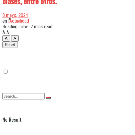
clases, entre otros.
8 mayo, 2024
Quilmes
en
|Actualidad
Reading Time: 2 mins read
A
A
A
A
Varela
Reset
No Result