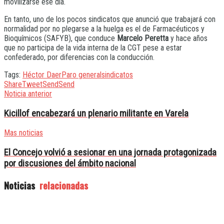
movilizarse ese día.
En tanto, uno de los pocos sindicatos que anunció que trabajará con
normalidad por no plegarse a la huelga es el de Farmacéuticos y
Bioquímicos (SAFYB), que conduce
Marcelo Peretta
y hace años
que no participa de la vida interna de la CGT pese a estar
confederado, por diferencias con la conducción.
Tags:
Héctor Daer
Paro general
sindicatos
Share
Tweet
Send
Send
Noticia anterior
Kicillof encabezará un plenario militante en Varela
Mas noticias
El Concejo volvió a sesionar en una jornada protagonizada
por discusiones del ámbito nacional
Noticias
relacionadas