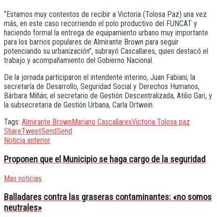
“Estamos muy contentos de recibir a Victoria (Tolosa Paz) una vez
más, en este caso recorriendo el polo productivo del FUNCAT y
haciendo formal la entrega de equipamiento urbano muy importante
para los barrios populares de Almirante Brown para seguir
potenciando su urbanización”, subrayó Cascallares, quien destacó el
trabajo y acompañamiento del Gobierno Nacional.
De la jornada participaron el intendente interino, Juan Fabiani; la
secretaría de Desarrollo, Seguridad Social y Derechos Humanos,
Bárbara Miñán; el secretario de Gestión Descentralizada, Atilio Gari, y
la subsecretaria de Gestión Urbana, Carla Ortwein.
Tags:
Almirante Brown
Mariano Cascallares
Victoria Tolosa paz
Share
Tweet
Send
Send
Noticia anterior
Proponen que el Municipio se haga cargo de la seguridad
Mas noticias
Balladares contra las graseras contaminantes: «no somos
neutrales»