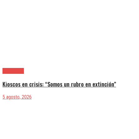
|Actualidad
Kioscos en crisis: “Somos un rubro en extinción”
5 agosto, 2026