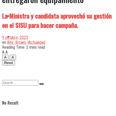
La Ministra y candidata aprovechó su gestión
Quilmes
en el SISU para hacer campaña.
Varela
9 octubre, 2023
en
Alte. Brown
,
|Actualidad
Reading Time: 2 mins read
A
A
A
A
Reset
No Result