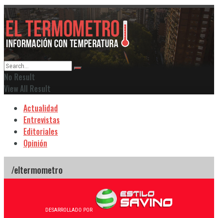
No Result
View All Result
Actualidad
Entrevistas
Editoriales
Opinión
DESARROLLADO POR