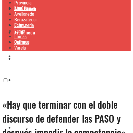
Provincia
Lanús
Alte. Brown
Alte. Brown
Avellaneda
Berazategui
Lomas
Echeverría
Lanús
Avellaneda
Lomas
Quilmes
Quilmes
Varela
Berazategui
Varela
Echeverría
«Hay que terminar con el doble
Lanús
discurso de defender las PASO y
Lomas
después impedir la competencia»