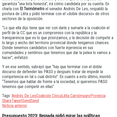
garantiza “una lista honesta”, irá cómo candidata por su cuenta. En
charla con
El Termómetro
el senador Andrés De Leo, respaldó la
postura de Lilita y pidió terminar con el «doble discurso» de otros
sectores de la oposición.
“Lo que ella dijo tiene que ver con darle y sumarle a la coalición el
perfil de la CC que es un compromiso con la república y la
transparencia que es lo que priorizamos, y la decisión de competir a
lo largo y ancho del territorio provincial donde tengamos chances.
Donde tenemos candidatos con fuerte injerencia en sus
comunidades y sentimos que tenemos que dar la pelea lo vamos a
hacer”, enfatizó.
Y en ese sentido, subrayó que “hay que terminar con el doble
discurso de defender las PASO y después tratar de impedir la
competencia en tal o cual distrito”. En cuanto a esto último, insistió:
“Tenemos que hablar de frente a la sociedad, si queremos PASO
tenemos que competir en ellas”.
Tags:
Andrés De Leo
Coalición Cívica
Lilita Carrió
mugre
Provincia
Share
Tweet
Send
Send
Noticia anterior
Presupuesto 2023: Reigada pidió mirar las políticas