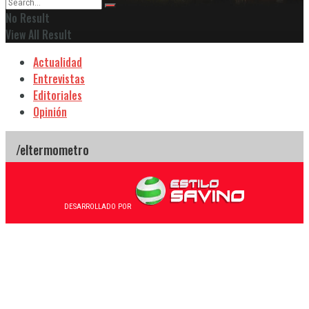
No Result
View All Result
Actualidad
Entrevistas
Editoriales
Opinión
DESARROLLADO POR