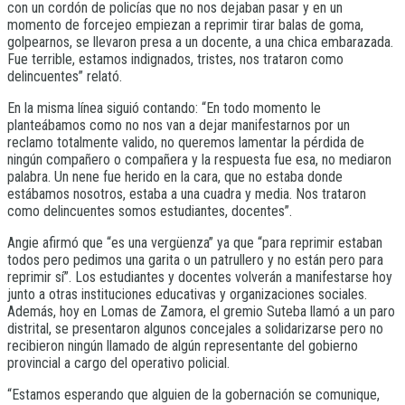
con un cordón de policías que no nos dejaban pasar y en un
momento de forcejeo empiezan a reprimir tirar balas de goma,
golpearnos, se llevaron presa a un docente, a una chica embarazada.
Fue terrible, estamos indignados, tristes, nos trataron como
delincuentes” relató.
En la misma línea siguió contando: “En todo momento le
planteábamos como no nos van a dejar manifestarnos por un
reclamo totalmente valido, no queremos lamentar la pérdida de
ningún compañero o compañera y la respuesta fue esa, no mediaron
palabra. Un nene fue herido en la cara, que no estaba donde
estábamos nosotros, estaba a una cuadra y media. Nos trataron
como delincuentes somos estudiantes, docentes”.
Angie afirmó que “es una vergüenza” ya que “para reprimir estaban
todos pero pedimos una garita o un patrullero y no están pero para
reprimir sí”. Los estudiantes y docentes volverán a manifestarse hoy
junto a otras instituciones educativas y organizaciones sociales.
Además, hoy en Lomas de Zamora, el gremio Suteba llamó a un paro
distrital, se presentaron algunos concejales a solidarizarse pero no
recibieron ningún llamado de algún representante del gobierno
provincial a cargo del operativo policial.
“Estamos esperando que alguien de la gobernación se comunique,