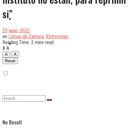
si”
Quilmes
23 junio, 2022
en
Lomas de Zamora
,
|Entrevistas
Reading Time: 2 mins read
Varela
A
A
A
A
Reset
No Result