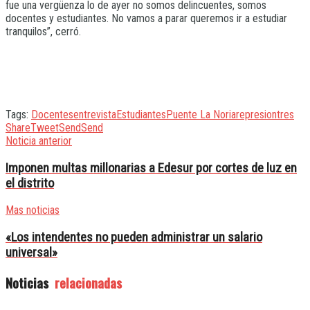
fue una vergüenza lo de ayer no somos delincuentes, somos
docentes y estudiantes. No vamos a parar queremos ir a estudiar
tranquilos”, cerró.
Tags:
Docentes
entrevista
Estudiantes
Puente La Noria
represion
tres
Share
Tweet
Send
Send
Noticia anterior
Imponen multas millonarias a Edesur por cortes de luz en
el distrito
Mas noticias
«Los intendentes no pueden administrar un salario
universal»
Noticias
relacionadas