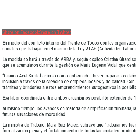
Share on Facebook
Share on Twitter
En medio del conflicto interno del Frente de Todos con las organizaci
sociales que trabajan en el marco de la Ley ALAS (Actividades Labora
La medida se hará a través de ARBA y, según explicó Cristian Girard s
que se acumularon durante la gestión de María Eugenia Vidal, que centr
“Cuando Axel Kicillof asumió como gobernador, buscó reparar los daños
inclusión a través de la creación de empleos locales y de calidad. Co
trámites y brindarles a estos emprendimientos autogestivos la posibilid
Esa labor coordinada entre ambos organismos posibilitó extender de 1 
Al mismo tiempo, los avances en materia de simplificación tributaria, 
futuras situaciones de morosidad.
La ministra de Trabajo, Mara Ruiz Malec, subrayó que “trabajamos fue
formalización plena y el fortalecimiento de todas las unidades product