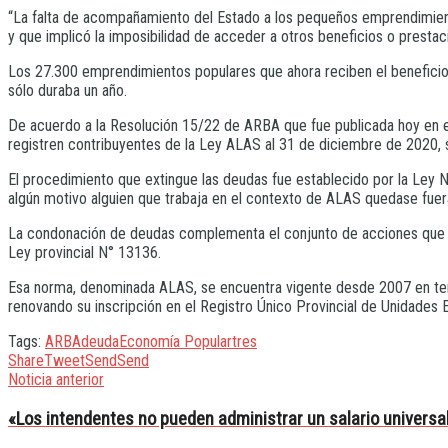
“La falta de acompañamiento del Estado a los pequeños emprendimient
y que implicó la imposibilidad de acceder a otros beneficios o presta
Los 27.300 emprendimientos populares que ahora reciben el beneficio
sólo duraba un año.
De acuerdo a la Resolución 15/22 de ARBA que fue publicada hoy en el B
registren contribuyentes de la Ley ALAS al 31 de diciembre de 2020, se
El procedimiento que extingue las deudas fue establecido por la Ley N
algún motivo alguien que trabaja en el contexto de ALAS quedase fuera 
La condonación de deudas complementa el conjunto de acciones que pus
Ley provincial N° 13136.
Esa norma, denominada ALAS, se encuentra vigente desde 2007 en terr
renovando su inscripción en el Registro Único Provincial de Unidades
Tags:
ARBA
deuda
Economía Popular
tres
Share
Tweet
Send
Send
Noticia anterior
«Los intendentes no pueden administrar un salario universa