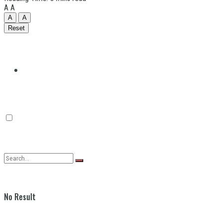
A
A
A
A
Reset
Quilmes
Varela
No Result