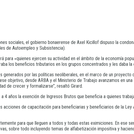
ones sociales, el gobierno bonaerense de Axel Kicillof dispuso la cond
les de Autoempleo y Subsistencia).
erá para «quienes ejercen su actividad en el ámbito de la economía pop
aba los beneficios tributarios en los grupos concentrados y les daba la
 generados por las políticas neoliberales, en el marco de un proyecto d
n ese objetivo, desde ARBA y el Ministerio de Trabajo avanzamos en una 
ad de crecer y formalizarse”, resaltó Girard.
a 4 años la exención de Ingresos Brutos que beneficia a quienes trabaj
las acciones de capacitación para beneficiarias y beneficiarios de la Le
rtemente para que lleguen a todos y todas estas eximiciones. En ese se
ivas, sobre todo incluyendo temas de alfabetización impositiva y hacien