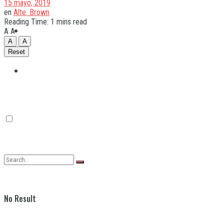
15 mayo, 2019
en
Alte. Brown
Reading Time: 1 mins read
Quilmes
A
A
A
A
Reset
Varela
No Result