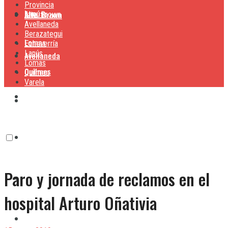
Provincia
Lanús
Alte. Brown
Alte. Brown
Avellaneda
Berazategui
Lomas
Echeverría
Lanús
Avellaneda
Lomas
Quilmes
Quilmes
Varela
Berazategui
Varela
Echeverría
Paro y jornada de reclamos en el
Lanús
hospital Arturo Oñativia
Lomas