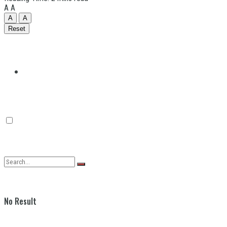
A
A
A
A
Reset
Quilmes
Varela
No Result