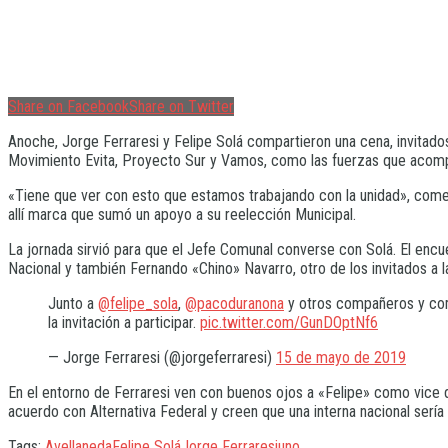
Share on Facebook
Share on Twitter
Anoche, Jorge Ferraresi y Felipe Solá compartieron una cena, invitados
Movimiento Evita, Proyecto Sur y Vamos, como las fuerzas que acompa
«Tiene que ver con esto que estamos trabajando con la unidad», comen
allí marca que sumó un apoyo a su reelección Municipal.
La jornada sirvió para que el Jefe Comunal converse con Solá. El encue
Nacional y también Fernando «Chino» Navarro, otro de los invitados a 
Junto a
@felipe_sola
,
@pacoduranona
y otros compañeros y comp
la invitación a participar.
pic.twitter.com/GunDOptNf6
— Jorge Ferraresi (@jorgeferraresi)
15 de mayo de 2019
En el entorno de Ferraresi ven con buenos ojos a «Felipe» como vice 
acuerdo con Alternativa Federal y creen que una interna nacional serí
Tags:
Avellaneda
Felipe Solá
Jorge Ferraresi
uno