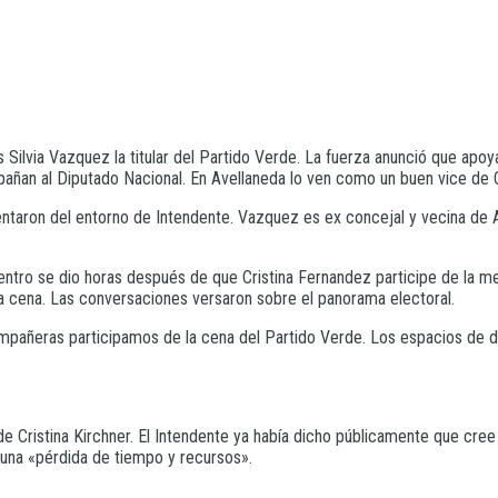
 Silvia Vazquez la titular del Partido Verde. La fuerza anunció que apoy
ñan al Diputado Nacional. En Avellaneda lo ven como un buen vice de Cr
taron del entorno de Intendente. Vazquez es ex concejal y vecina de Av
ntro se dio horas después de que Cristina Fernandez participe de la mesa 
la cena. Las conversaciones versaron sobre el panorama electoral.
añeras participamos de la cena del Partido Verde. Los espacios de de
de Cristina Kirchner. El Intendente ya había dicho públicamente que cre
a una «pérdida de tiempo y recursos».