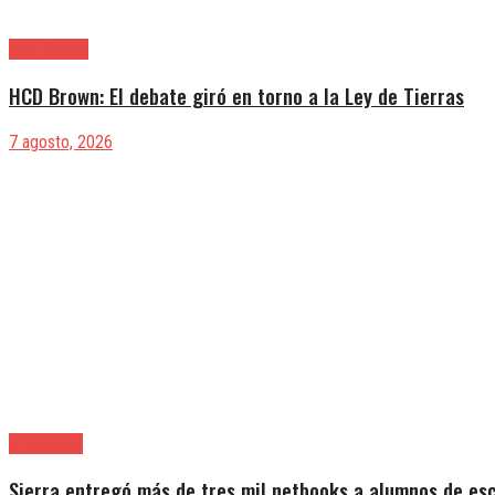
Alte. Brown
HCD Brown: El debate giró en torno a la Ley de Tierras
7 agosto, 2026
Avellaneda
Sierra entregó más de tres mil netbooks a alumnos de es