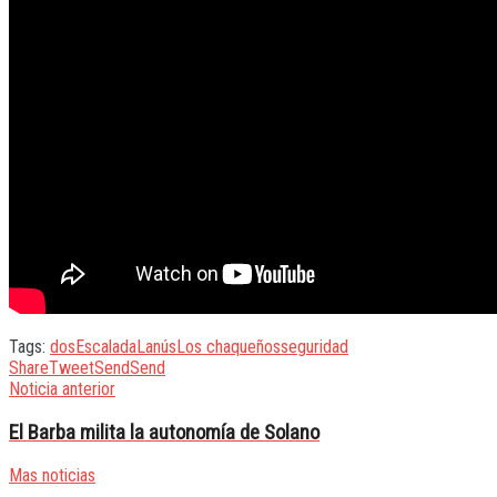
Tags:
dos
Escalada
Lanús
Los chaqueños
seguridad
Share
Tweet
Send
Send
Noticia anterior
El Barba milita la autonomía de Solano
Mas noticias