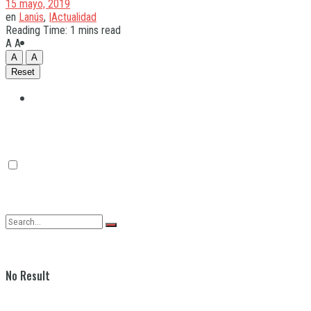
15 mayo, 2019
en
Lanús
,
|Actualidad
Reading Time: 1 mins read
Quilmes
A
A
A
A
Reset
Varela
No Result