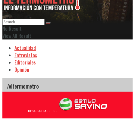
No Result
View All Result
Actualidad
Entrevistas
Editoriales
Opinión
DESARROLLADO POR