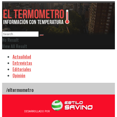
No Result
View All Result
Actualidad
Entrevistas
Editoriales
Opinión
DESARROLLADO POR