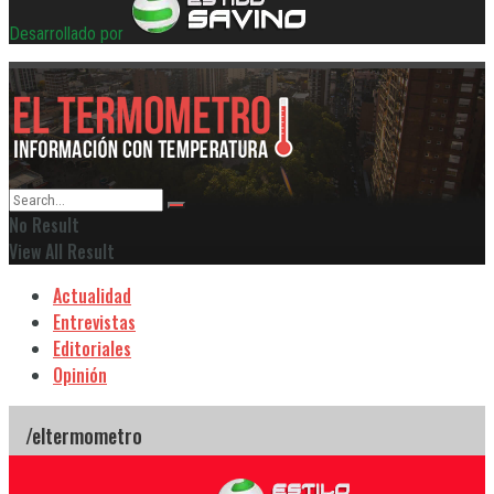
Desarrollado por
No Result
View All Result
Actualidad
Entrevistas
Editoriales
Opinión