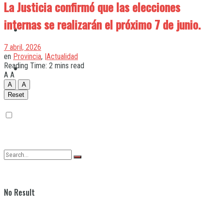
La Justicia confirmó que las elecciones
internas se realizarán el próximo 7 de junio.
Quilmes
7 abril, 2026
en
Provincia
,
|Actualidad
Reading Time: 2 mins read
Varela
A
A
A
A
Reset
No Result