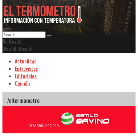
No Result
View All Result
Actualidad
Entrevistas
Editoriales
Opinión
DESARROLLADO POR