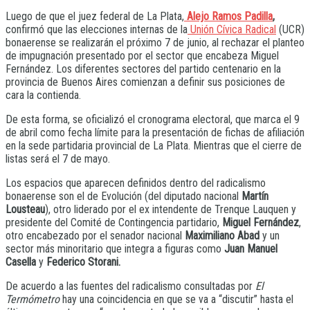
Luego de que el juez federal de La Plata,
Alejo Ramos Padilla
,
confirmó que las elecciones internas de la
Unión Cívica Radical
(UCR)
bonaerense se realizarán el próximo 7 de junio, al rechazar el planteo
de impugnación presentado por el sector que encabeza Miguel
Fernández. Los diferentes sectores del partido centenario en la
provincia de Buenos Aires comienzan a definir sus posiciones de
cara la contienda.
De esta forma, se oficializó el cronograma electoral, que marca el 9
de abril como fecha límite para la presentación de fichas de afiliación
en la sede partidaria provincial de La Plata. Mientras que el cierre de
listas será el 7 de mayo.
Los espacios que aparecen definidos dentro del radicalismo
bonaerense son el de Evolución (del diputado nacional
Martín
Lousteau
), otro liderado por el ex intendente de Trenque Lauquen y
presidente del Comité de Contingencia partidario,
Miguel Fernández
,
otro encabezado por el senador nacional
Maximiliano Abad
y un
sector más minoritario que integra a figuras como
Juan Manuel
Casella
y
Federico Storani.
De acuerdo a las fuentes del radicalismo consultadas por
El
Termómetro
hay una coincidencia en que se va a “discutir” hasta el