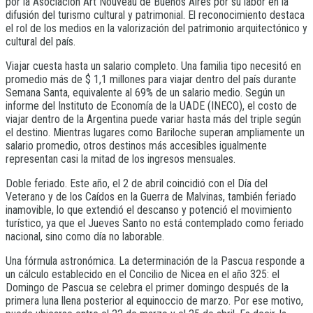
por la Asociación Art Nouveau de Buenos Aires por su labor en la
difusión del turismo cultural y patrimonial. El reconocimiento destaca
el rol de los medios en la valorización del patrimonio arquitectónico y
cultural del país.
Viajar cuesta hasta un salario completo. Una familia tipo necesitó en
promedio más de $ 1,1 millones para viajar dentro del país durante
Semana Santa, equivalente al 69% de un salario medio. Según un
informe del Instituto de Economía de la UADE (INECO), el costo de
viajar dentro de la Argentina puede variar hasta más del triple según
el destino. Mientras lugares como Bariloche superan ampliamente un
salario promedio, otros destinos más accesibles igualmente
representan casi la mitad de los ingresos mensuales.
Doble feriado. Este año, el 2 de abril coincidió con el Día del
Veterano y de los Caídos en la Guerra de Malvinas, también feriado
inamovible, lo que extendió el descanso y potenció el movimiento
turístico, ya que el Jueves Santo no está contemplado como feriado
nacional, sino como día no laborable.
Una fórmula astronómica. La determinación de la Pascua responde a
un cálculo establecido en el Concilio de Nicea en el año 325: el
Domingo de Pascua se celebra el primer domingo después de la
primera luna llena posterior al equinoccio de marzo. Por ese motivo,