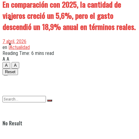
En comparación con 2025, la cantidad de
viajeros creció un 5,6%, pero el gasto
Quilmes
descendió un 18,9% anual en términos reales.
7 abril, 2026
Varela
en
|Actualidad
Reading Time: 6 mins read
A
A
A
A
Reset
No Result