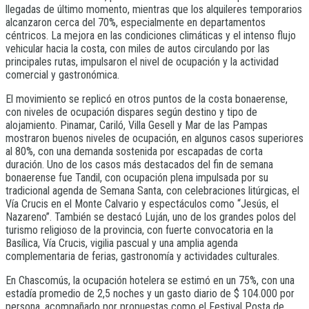
llegadas de último momento, mientras que los alquileres temporarios
alcanzaron cerca del 70%, especialmente en departamentos
céntricos. La mejora en las condiciones climáticas y el intenso flujo
vehicular hacia la costa, con miles de autos circulando por las
principales rutas, impulsaron el nivel de ocupación y la actividad
comercial y gastronómica.
El movimiento se replicó en otros puntos de la costa bonaerense,
con niveles de ocupación dispares según destino y tipo de
alojamiento. Pinamar, Cariló, Villa Gesell y Mar de las Pampas
mostraron buenos niveles de ocupación, en algunos casos superiores
al 80%, con una demanda sostenida por escapadas de corta
duración. Uno de los casos más destacados del fin de semana
bonaerense fue Tandil, con ocupación plena impulsada por su
tradicional agenda de Semana Santa, con celebraciones litúrgicas, el
Vía Crucis en el Monte Calvario y espectáculos como “Jesús, el
Nazareno”. También se destacó Luján, uno de los grandes polos del
turismo religioso de la provincia, con fuerte convocatoria en la
Basílica, Vía Crucis, vigilia pascual y una amplia agenda
complementaria de ferias, gastronomía y actividades culturales.
En Chascomús, la ocupación hotelera se estimó en un 75%, con una
estadía promedio de 2,5 noches y un gasto diario de $ 104.000 por
persona, acompañado por propuestas como el Festival Posta de