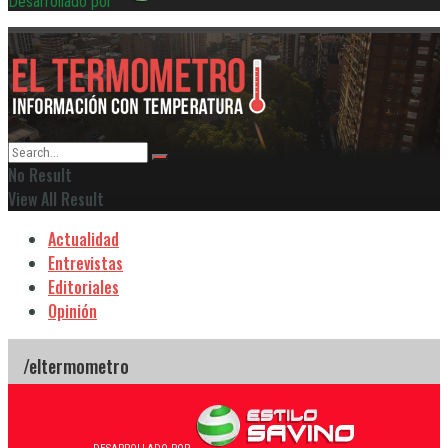
Desarrollado por
No Result
View All Result
Actualidad
Entrevistas
Editoriales
Opinión