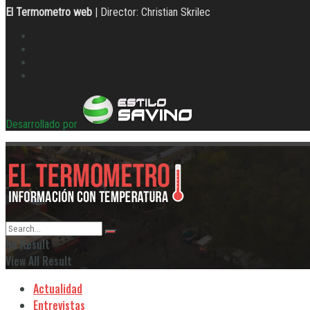
El Termometro web
| Director: Christian Skrilec
Desarrollado por
No Result
View All Result
Actualidad
Entrevistas