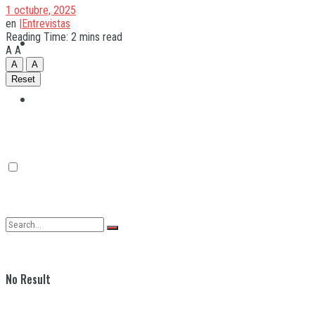
1 octubre, 2025
en
|Entrevistas
Reading Time: 2 mins read
Quilmes
A
A
A
A
Reset
Varela
No Result