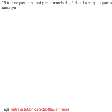
“El tren de pasajeros acá y en el mundo da pérdida. La carga da gananci
concluyó.
Tags:
entrevista
Mónica Schlotthauer
Trenes