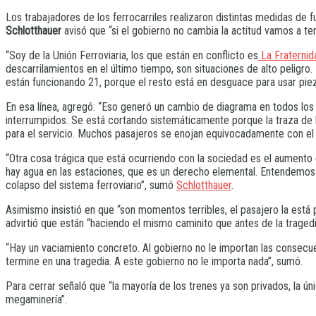
Los trabajadores de los ferrocarriles realizaron distintas medidas de f
Schlotthauer
avisó que “si el gobierno no cambia la actitud vamos a te
“Soy de la Unión Ferroviaria, los que están en conflicto es
La Fraternid
descarrilamientos en el último tiempo, son situaciones de alto peligro
están funcionando 21, porque el resto está en desguace para usar piez
En esa línea, agregó: “Eso generó un cambio de diagrama en todos los fe
interrumpidos. Se está cortando sistemáticamente porque la traza de l
para el servicio. Muchos pasajeros se enojan equivocadamente con el 
“Otra cosa trágica que está ocurriendo con la sociedad es el aumento 
hay agua en las estaciones, que es un derecho elemental. Entendemos 
colapso del sistema ferroviario”, sumó
Schlotthauer
.
Asimismo insistió en que “son momentos terribles, el pasajero la está 
advirtió que están “haciendo el mismo caminito que antes de la tragedi
“Hay un vaciamiento concreto. Al gobierno no le importan las consecue
termine en una tragedia. A este gobierno no le importa nada”, sumó.
Para cerrar señaló que “la mayoría de los trenes ya son privados, la ún
megaminería”.