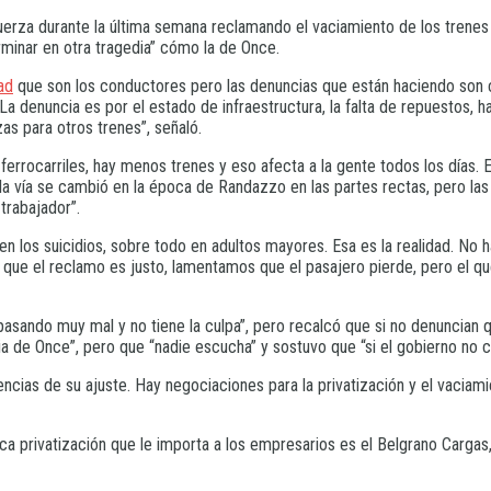
uerza durante la última semana reclamando el vaciamiento de los trenes y
rminar en otra tragedia” cómo la de Once.
ad
que son los conductores pero las denuncias que están haciendo son co
. La denuncia es por el estado de infraestructura, la falta de repuestos
as para otros trenes”, señaló.
rrocarriles, hay menos trenes y eso afecta a la gente todos los días. Es 
a vía se cambió en la época de Randazzo en las partes rectas, pero las
trabajador”.
en los suicidios, sobre todo en adultos mayores. Esa es la realidad. N
que el reclamo es justo, lamentamos que el pasajero pierde, pero el qu
pasando muy mal y no tiene la culpa”, pero recalcó que si no denuncian 
a de Once”, pero que “nadie escucha” y sostuvo que “si el gobierno no c
ncias de su ajuste. Hay negociaciones para la privatización y el vacia
ica privatización que le importa a los empresarios es el Belgrano Cargas,