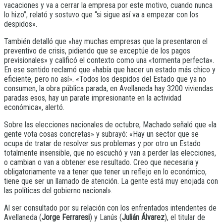
vacaciones y va a cerrar la empresa por este motivo, cuando nunca
lo hizo”, relató y sostuvo que “si sigue así va a empezar con los
despidos».
También detalló que «hay muchas empresas que la presentaron el
preventivo de crisis, pidiendo que se exceptúe de los pagos
previsionales» y calificó el contexto como una «tormenta perfecta».
En ese sentido reclamó que «había que hacer un estado más chico y
eficiente, pero no así». «Todos los despidos del Estado que ya no
consumen, la obra pública parada, en Avellaneda hay 3200 viviendas
paradas esos, hay un parate impresionante en la actividad
económica», alertó.
Sobre las elecciones nacionales de octubre, Machado señaló que «la
gente vota cosas concretas» y subrayó: «Hay un sector que se
ocupa de tratar de resolver sus problemas y por otro un Estado
totalmente insensible, que no escuchó y van a perder las elecciones,
o cambian o van a obtener ese resultado. Creo que necesaria y
obligatoriamente va a tener que tener un reflejo en lo económico,
tiene que ser un llamado de atención. La gente está muy enojada con
las políticas del gobierno nacional».
Al ser consultado por su relación con los enfrentados intendentes de
Avellaneda (
Jorge Ferraresi
) y Lanús (
Julián Álvarez
), el titular de