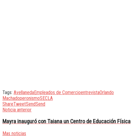
Tags:
Avellaneda
Empleados de Comercio
entrevista
Orlando
Machado
peronismo
SECLA
Share
Tweet
Send
Send
Noticia anterior
Mayra inauguró con Taiana un Centro de Educación Física
Mas noticias