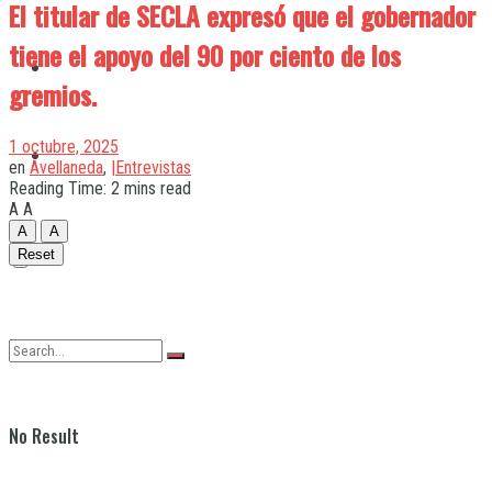
El titular de SECLA expresó que el gobernador
tiene el apoyo del 90 por ciento de los
Quilmes
gremios.
1 octubre, 2025
Varela
en
Avellaneda
,
|Entrevistas
Reading Time: 2 mins read
A
A
A
A
Reset
No Result