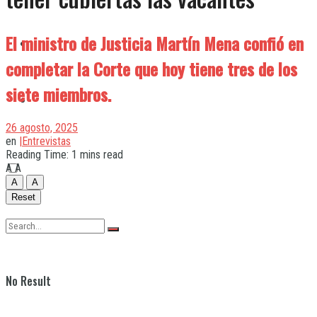
El ministro de Justicia Martín Mena confió en
Quilmes
completar la Corte que hoy tiene tres de los
siete miembros.
Varela
26 agosto, 2025
en
|Entrevistas
Reading Time: 1 mins read
A
A
A
A
Reset
No Result