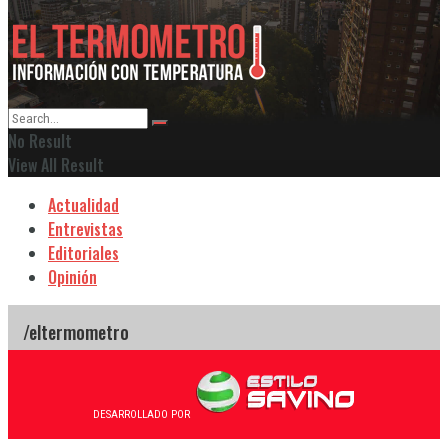
No Result
View All Result
Actualidad
Entrevistas
Editoriales
Opinión
DESARROLLADO POR