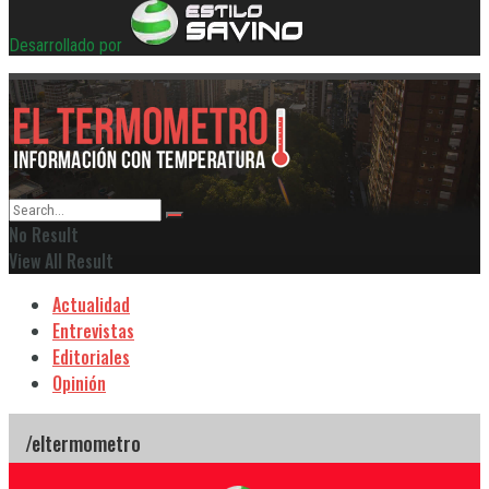
Desarrollado por
No Result
View All Result
Actualidad
Entrevistas
Editoriales
Opinión